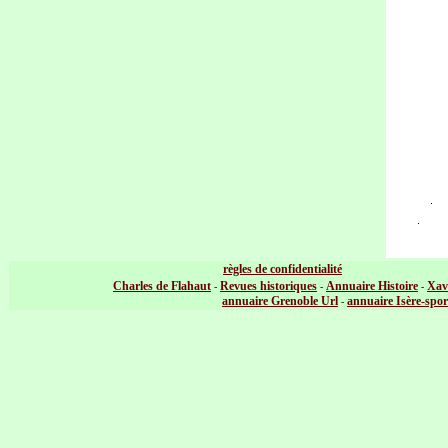
règles de confidentialité
Charles de Flahaut
Revues historiques
Annuaire Histoire
Xav
-
-
-
annuaire Grenoble Url
annuaire Isère-spor
-