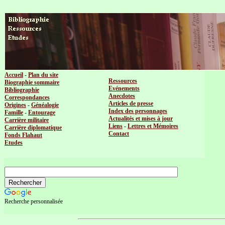
Accueil
-
Plan du site
Ressources
Biographie sommaire
Evénements
Bibliographie
Anecdotes
Correspondances
Articles de presse
Origines
-
Généalogie
Index des personnages
Famille
-
Entourage
Actualités et mises à jour
Carrière militaire
Liens
-
Lettres et Mémoires
Carrière diplomatique
Contact
Fonds Flahaut
Etudes
Recherche personnalisée