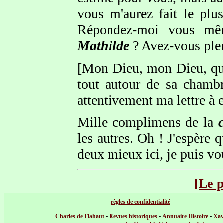
vous m'aurez fait le plu
Répondez-moi vous mêm
Mathilde
? Avez-vous pleu
[Mon Dieu, mon Dieu, quel
tout autour de sa chamb
attentivement ma lettre à el
Mille complimens de la
les autres. Oh ! J'espère 
deux mieux ici, je puis vou
[Le 
règles de confidentialité
-
-
-
Charles de Flahaut
Revues historiques
Annuaire Histoire
Xav