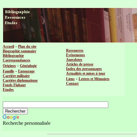
-
Accueil
Plan du site
Ressources
Biographie sommaire
Evénements
Bibliographie
Anecdotes
Correspondances
Articles de presse
-
Origines
Généalogie
Index des personnages
-
Famille
Entourage
Actualités et mises à jour
Carrière militaire
-
Liens
Lettres et Mémoires
Carrière diplomatique
Contact
Fonds Flahaut
Etudes
Recherche personnalisée