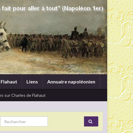
 Flahaut
Liens
Annuaire napoléonien
s sur Charles de Flahaut
Search for: