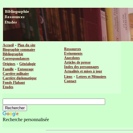
-
Accueil
Plan du site
Ressources
Biographie sommaire
Evénements
Bibliographie
Anecdotes
Correspondances
Articles de presse
-
Origines
Généalogie
Index des personnages
-
Famille
Entourage
Actualités et mises à jour
Carrière militaire
-
Liens
Lettres et Mémoires
Carrière diplomatique
Contact
Fonds Flahaut
Etudes
Recherche personnalisée