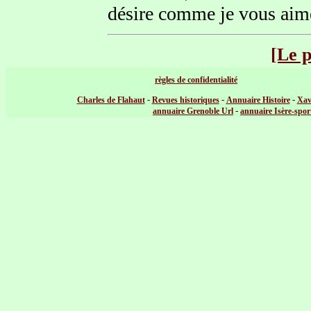
désire comme je vous aim
[Le 
règles de confidentialité
-
-
-
Charles de Flahaut
Revues historiques
Annuaire Histoire
Xav
-
annuaire Grenoble Url
annuaire Isère-spor