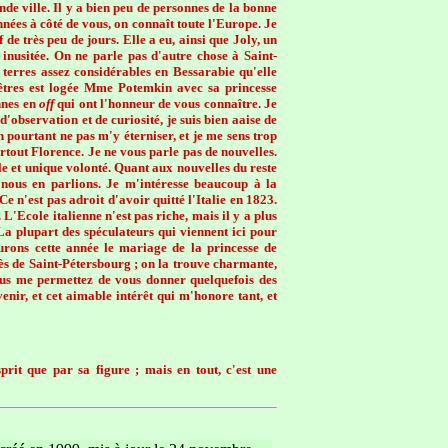
e ville. Il y a bien peu de personnes de la bonne
nées à côté de vous, on connaît toute l'Europe. Je
e très peu de jours. Elle a eu, ainsi que Joly, un
 inusitée. On ne parle pas d'autre chose à Saint-
 terres assez considérables en Bessarabie qu'elle
tres est logée Mme Potemkin avec sa princesse
onnes en
off
qui ont l'honneur de vous connaître. Je
'observation et de curiosité, je suis bien aaise de
 pourtant ne pas m'y éterniser, et je me sens trop
rtout Florence. Je ne vous parle pas de nouvelles.
ule et unique volonté. Quant aux nouvelles du reste
i nous en parlions. Je m'intéresse beaucoup à la
e n'est pas adroit d'avoir quitté l'Italie en 1823.
L'Ecole italienne n'est pas riche, mais il y a plus
 La plupart des spéculateurs qui viennent ici pour
aurons cette année le mariage de la princesse de
ès de Saint-Pétersbourg ; on la trouve charmante,
ous me permettez de vous donner quelquefois des
nir, et cet aimable intérêt qui m'honore tant, et
rit que par sa figure ; mais en tout, c'est une