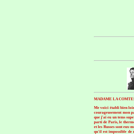
MADAME LA COMTES
Me voici établi bien loi
courageusement mon part
que j'ai eu un tems supe
parti de Paris, le therm
et les Russes sont eux
qu'il est impossible de