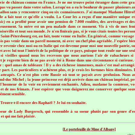
ie de château comme en France. Je ne me trouve point étranger dans cette grand
pas vu passer dans votre salon. Lorsqu'on a eu le bonheur de passer plusieurs an
sallon sans y rencontrer cinq ou six connaissances. J'ai manqué Madame Hitroff d
le a fait tout ce qu'elle a voulu. La Cour les a reçus d'une manière unique et
sic)
en a profité pour avoir une pension de 7.000 roubles, des arrérages et des
eusement. Sa mère est un peu malade dans ce moment. Vis à vis de mes fenê
seville et tout son monde. Je n'en finirais pas, si je vous citais toutes les pers
 Saint-Pétersbourg est, au fait, toute venue en Italie. En général, comme voyage d
ais pas venir dans un pareil moment, ni avec un chef plus agréable. J'espère bien
r revenir chez moi ou en Italie qui est devenue pour moi une nouvelle patrie, su
t avec lui tout l'intérêt de la politique de ce pays, puisque tout roule sur une se
t si vieilles quand nous les recevons que nous aurions l'air de rabacheurs s
 je regrette bien de ne pas avoir été à Rome dans une circonstance si curieuse. C
 : quel amas de tableaux ! Il y a des richesse immenses, mais c'est mal arrangé. 
part. Les particuliers n'achètent plus, et je crois les fortunes bien diminuées.
 attrapés. Ce n'est plus cette Russie où tout se payait avec profusion. Nous 
d-duc Michel ; la jeune princesse est déjà arrivée dans un château impérial, pr
u l'honneur de la voir en reviennent enchantés. Adieu, madame la comtesse, v
 et de nos frimats. J'ose espérer que vous daignerez me conserver quelque souve
dément sensible.
Trouve-t-il encore des Raphaël ? Je lui en souhaite.
eur de Lady Burgersch, qui ressemble à sa soeur plutôt par son genre d'esp
et qui me fait
plaisir
.
[Le portefeuille de Mme d'Albany]