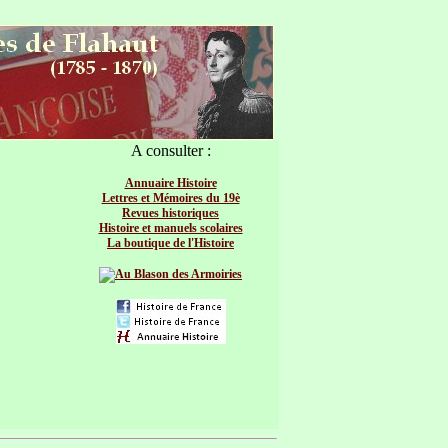
A consulter :
Annuaire Histoire
Lettres et Mémoires du 19è
Revues historiques
Histoire et manuels scolaires
La boutique de l'Histoire