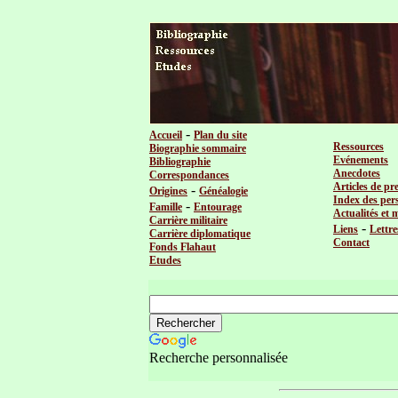
-
Accueil
Plan du site
Ressources
Biographie sommaire
Evénements
Bibliographie
Anecdotes
Correspondances
Articles de pr
-
Origines
Généalogie
Index des per
-
Famille
Entourage
Actualités et 
Carrière militaire
-
Liens
Lettre
Carrière diplomatique
Contact
Fonds Flahaut
Etudes
Recherche personnalisée