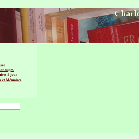
esse
sonnages
mises à jour
s et Mémoires