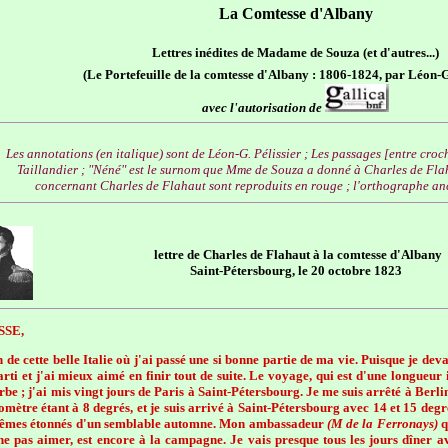
La Comtesse d'Albany
Lettres inédites de Madame de Souza (et d'autres...)
(Le Portefeuille de la comtesse d'Albany : 1806-1824, par Léon-G.
avec l'autorisation de
Les annotations (en italique) sont de Léon-G. Pélissier ; Les passages [entre cro
Taillandier ; "Néné" est le surnom que Mme de Souza a donné à Charles de Flahau
concernant Charles de Flahaut sont reproduits en rouge ; l'orthographe anc
lettre de Charles de Flahaut à la comtesse d'Albany
Saint-Pétersbourg, le 20 octobre 1823
SE,
n de cette belle Italie où j'ai passé une si bonne partie de ma vie. Puisque je dev
i et j'ai mieux aimé en finir tout de suite. Le voyage, qui est d'une longueur
rbe ; j'ai mis vingt jours de Paris à Saint-Pétersbourg. Je me suis arrêté à Berlin 
omètre étant à 8 degrés, et je suis arrivé à Saint-Pétersbourg avec 14 et 15 degrés
-mêmes étonnés d'un semblable automne. Mon ambassadeur
(M de la Ferronays)
q
 ne pas aimer, est encore à la campagne. Je vais presque tous les jours dîner a