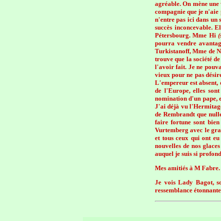
agréable. On mène une v
compagnie que je n'aie 
n'entre pas ici dans un 
succès inconcevable. El
Pétersbourg. Mme Hi
(
pourra vendre avantag
Turkistanoff, Mme de Noi
trouve que la société de
l'avoir fait. Je ne pouv
vieux pour ne pas désire
L'empereur est absent, e
de l'Europe, elles son
nomination d'un pape, et
J'ai déjà vu l'Hermitage
de Rembrandt que nulle 
faire fortune sont bien
Vurtemberg avec le gran
et tous ceux qui ont e
nouvelles de nos glaces
auquel je suis si profon
Mes amitiés à M Fabre. 
Je vois Lady Bagot, so
ressemblance étonnante 