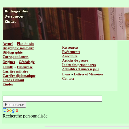
-
Accueil
Plan du site
Ressources
Biographie sommaire
Evénements
Bibliographie
Anecdotes
Correspondances
Articles de presse
-
Origines
Généalogie
Index des personnages
-
Famille
Entourage
Actualités et mises à jour
Carrière militaire
-
Liens
Lettres et Mémoires
Carrière diplomatique
Contact
Fonds Flahaut
Etudes
Recherche personnalisée