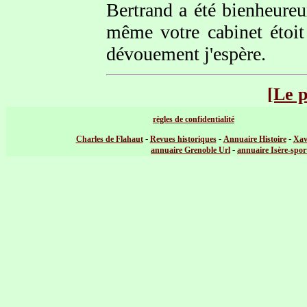
Bertrand a été bienheureu
même votre cabinet étoit 
dévouement j'espère.
[Le 
règles de confidentialité
-
-
-
Charles de Flahaut
Revues historiques
Annuaire Histoire
Xav
-
annuaire Grenoble Url
annuaire Isère-spor