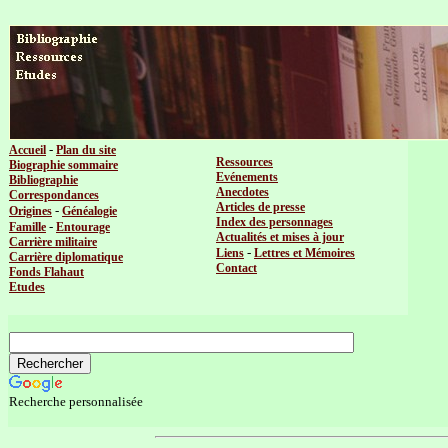
-
Accueil
Plan du site
Ressources
Biographie sommaire
Evénements
Bibliographie
Anecdotes
Correspondances
Articles de presse
-
Origines
Généalogie
Index des personnages
-
Famille
Entourage
Actualités et mises à jour
Carrière militaire
-
Liens
Lettres et Mémoires
Carrière diplomatique
Contact
Fonds Flahaut
Etudes
Recherche personnalisée