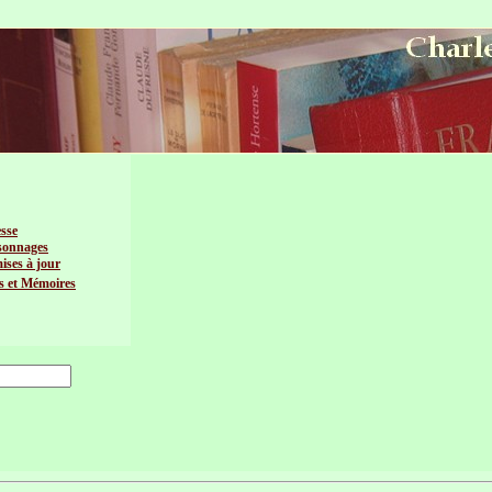
esse
sonnages
mises à jour
s et Mémoires