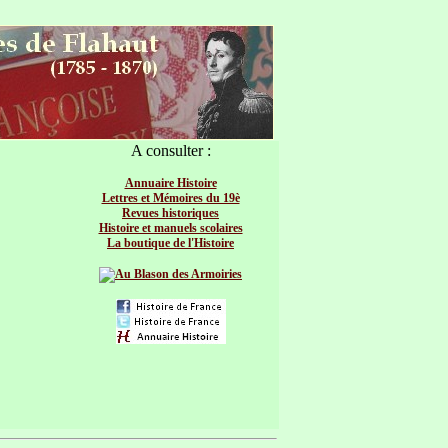
A consulter :
Annuaire Histoire
Lettres et Mémoires du 19è
Revues historiques
Histoire et manuels scolaires
La boutique de l'Histoire