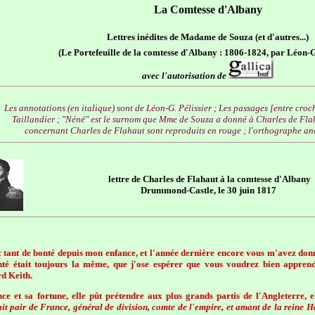
La Comtesse d'Albany
Lettres inédites de Madame de Souza (et d'autres...)
(Le Portefeuille de la comtesse d'Albany : 1806-1824, par Léon-G.
avec l'autorisation de
Les annotations (en italique) sont de Léon-G. Pélissier ; Les passages [entre cro
Taillandier ; "Néné" est le surnom que Mme de Souza a donné à Charles de Flahau
concernant Charles de Flahaut sont reproduits en rouge ; l'orthographe anc
lettre de Charles de Flahaut à la comtesse d'Albany
Drummond-Castle, le 30 juin 1817
 tant de bonté depuis mon enfance, et l'année dernière encore vous m'avez donn
bonté était toujours la même, que j'ose espérer que vous voudrez bien appr
rd Keith.
ce et sa fortune, elle pût prétendre aux plus grands partis de l'Angleterre,
t pair de France, général de division, comte de l'empire, et amant de la reine Hor