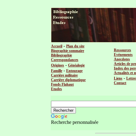
-
Accueil
Plan du site
Ressources
Biographie sommaire
Evénements
Bibliographie
Anecdotes
Correspondances
Articles de pr
-
Origines
Généalogie
Index des per
-
Famille
Entourage
Actualités et 
Carrière militaire
-
Liens
Lettre
Carrière diplomatique
Contact
Fonds Flahaut
Etudes
Recherche personnalisée