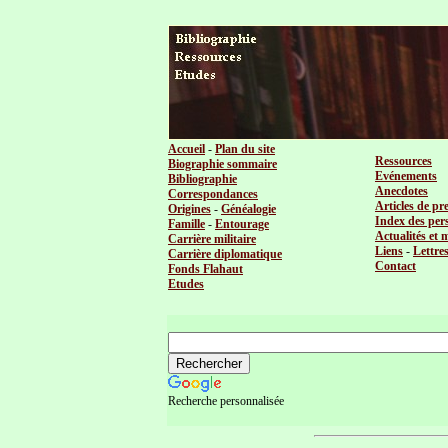
Accueil
-
Plan du site
Ressources
Biographie sommaire
Evénements
Bibliographie
Anecdotes
Correspondances
Articles de pr
Origines
-
Généalogie
Index des per
Famille
-
Entourage
Actualités et 
Carrière militaire
Liens
-
Lettre
Carrière diplomatique
Contact
Fonds Flahaut
Etudes
Recherche personnalisée