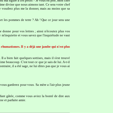
ssi ma figure à ces petits ? Je vous en prie, mon cher
âme divine que nous aimons tant. Ce sera votre chef
 ne voudrez plus me la donner, mais au moins que sa
t les pommes de terre ? Ah ! Que ce jour sera une
je donne pour vos lettres ; ainsi n'écoutez plus vos
 je m'inquiette et vous savez que l'inquiétude ne vaut
es rhumatismes. Il y a déjà une jambe qui n'est plus
l a bien fait quelques sottises, mais il s'est trouvé
aime beaucoup. C'est tout ce que je sais de lui. A-t-il
ntraire, il a été sage, ne lui dites pas que je vous ai
vous garderez pour vous. Sa mère a l'air plus jeune
nfant gâtée, comme vous aviez la bonté de dire aux
ne et parfaite amie.