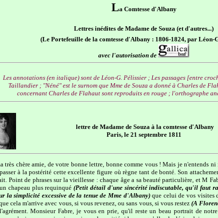
L
a Comtesse d'Albany
Lettres inédites de Madame de Souza (et d'autres...)
(Le Portefeuille de la comtesse d'Albany : 1806-1824, par Léon-G.
avec l'autorisation de
Les annotations (en italique) sont de Léon-G. Pélissier ; Les passages [entre cro
Taillandier ; "Néné" est le surnom que Mme de Souza a donné à Charles de Flahau
concernant Charles de Flahaut sont reproduits en rouge ; l'orthographe anc
lettre de Madame de Souza à la comtesse d'Albany
Paris, le 21 septembre 1811
a très chère amie, de votre bonne lettre, bonne comme vous ! Mais je n'entends ni n
sser à la postérité cette excellente figure où règne tant de bonté. Son attachement 
rait. Point de phrases sur la vieillesse : chaque âge a sa beauté particulière, et M Fa
e un chapeau plus requinqué
(Petit détail d'une sincérité indiscutable, qu'il fau
sur la simplicité excessive de la tenue de Mme d'Albany)
que celui de vos visites 
 que cela m'arrive avec vous, si vous revenez, ou sans vous, si vous restez
(A Floren
'agrément. Monsieur Fabre, je vous en prie, qu'il reste un beau portrait de notre