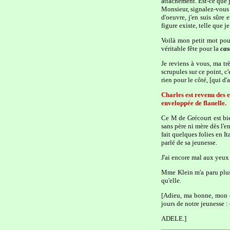
attachement. Est-ce que j
Monsieur, signalez-vous !
d'oeuvre, j'en suis sûre 
figure existe, telle que je
Voilà mon petit mot pou
véritable fête pour la
cas
Je reviens à vous, ma tr
scrupules sur ce point, c
rien pour le côté, [qui d'
Charles est revenu des ea
enveloppée de flanelle.
Ce M de Grécourt est bien
sans père ni mère dès l'en
fait quelques folies en It
parlé de sa jeunesse.
J'ai encore mal aux yeux ; 
Mme Klein m'a paru plus 
qu'elle.
[Adieu, ma bonne, mon ex
jours de notre jeunesse :
ADELE.]