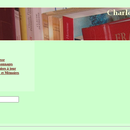
esse
sonnages
mises à jour
s et Mémoires