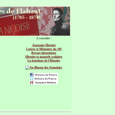
A consulter :
Annuaire Histoire
Lettres et Mémoires du 19è
Revues historiques
Histoire et manuels scolaires
La boutique de l'Histoire