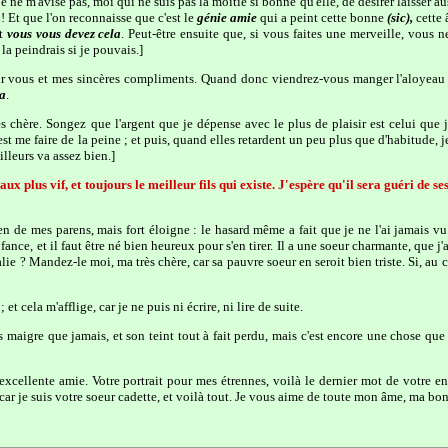
e ne m'avise pas, moi qui ne suis pas la moitié si bonne qu'elle, de désirer laisser au
 Et que l'on reconnaisse que c'est le
génie amie
qui a peint cette bonne
(sic),
cette 
et
vous vous devez cela
. Peut-être ensuite que, si vous faites une merveille, vous
 la peindrais si je pouvais.]
r vous et mes sincères compliments. Quand donc viendrez-vous manger l'aloyeau e
a
.
ès chère. Songez que l'argent que je dépense avec le plus de plaisir est celui que 
'est me faire de la peine ; et puis, quand elles retardent un peu plus que d'habitude,
ailleurs va assez bien.]
ux plus vif, et toujours le meilleur fils qui existe. J'espère qu'il sera guéri de s
 de mes parens, mais fort éloigne : le hasard même a fait que je ne l'ai jamais vu. I
fance, et il faut être né bien heureux pour s'en tirer. Il a une soeur charmante, que j'
alie ? Mandez-le moi, ma très chère, car sa pauvre soeur en seroit bien triste. Si, au co
et cela m'afflige, car je ne puis ni écrire, ni lire de suite.
maigre que jamais, et son teint tout à fait perdu, mais c'est encore une chose que 
cellente amie. Votre portrait pour mes étrennes, voilà le dernier mot de votre e
 car je suis votre soeur cadette, et voilà tout. Je vous aime de toute mon âme, ma bon