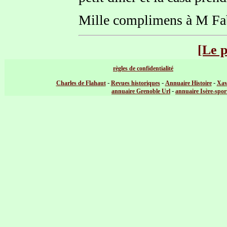
Mille complimens à M Fa
[Le 
règles de confidentialité
-
-
-
Charles de Flahaut
Revues historiques
Annuaire Histoire
Xav
-
annuaire Grenoble Url
annuaire Isère-spor