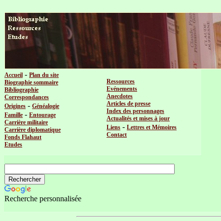
-
Accueil
Plan du site
Ressources
Biographie sommaire
Evénements
Bibliographie
Anecdotes
Correspondances
Articles de presse
-
Origines
Généalogie
Index des personnages
-
Famille
Entourage
Actualités et mises à jour
Carrière militaire
-
Liens
Lettres et Mémoires
Carrière diplomatique
Contact
Fonds Flahaut
Etudes
Recherche personnalisée