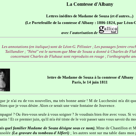
La Comtesse d'Albany
Lettres inédites de Madame de Souza (et d'autres...)
(Le Portefeuille de la comtesse d'Albany : 1806-1824, par Léon-G.
avec l'autorisation de
Les annotations (en italique) sont de Léon-G. Pélissier ; Les passages [entre cro
Taillandier ; "Néné" est le surnom que Mme de Souza a donné à Charles de Flahau
concernant Charles de Flahaut sont reproduits en rouge ; l'orthographe anc
lettre de Madame de Souza à la comtesse d'Albany
Paris, le 14 juin 1811
ue je n'ai eu de vos nouvelles, ma très bonne amie ! M de Lucchesini m'a dit que
e bien que je vous désire. Alors ce serait une vraie fontaine de Jouvence.
mpagné ? Ou êtes-vous seule à vous soigner ? Je voudrais bien être avec vous. Si
tin ! Et ce premier juin, qu'il m'a été triste de le voir passer sans vous savoir du 
sais quel familier Madame de Souza désigne sous ce nom)
, Mme de Chastillon et
ausolée
(La gravure du tombeau d'Alfieri)
; les autres sont sur ma table dans mon 