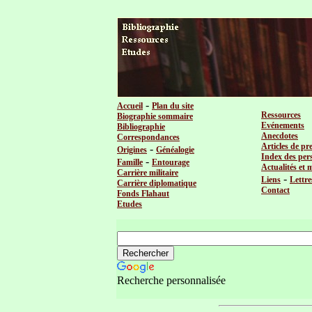
-
Accueil
Plan du site
Ressources
Biographie sommaire
Evénements
Bibliographie
Anecdotes
Correspondances
Articles de pr
-
Origines
Généalogie
Index des per
-
Famille
Entourage
Actualités et 
Carrière militaire
-
Liens
Lettre
Carrière diplomatique
Contact
Fonds Flahaut
Etudes
Recherche personnalisée