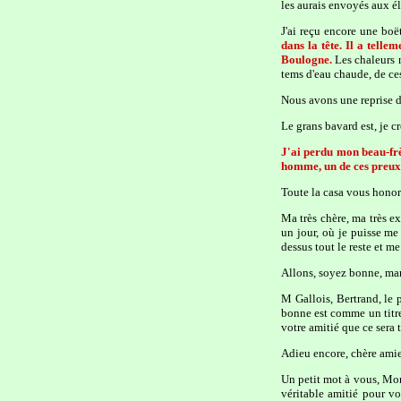
les aurais envoyés aux él
J'ai reçu encore une boë
dans la tête. Il a telle
Boulogne.
Les chaleurs n
tems d'eau chaude, de ces
Nous avons une reprise d
Le grans bavard est, je 
J'ai perdu mon beau-fr
homme, un de ces preux 
Toute la casa vous honore
Ma très chère, ma très e
un jour, où je puisse me
dessus tout le reste et me
Allons, soyez bonne, mar
M Gallois, Bertrand, le 
bonne est comme un titre
votre amitié que ce sera
Adieu encore, chère amie
Un petit mot à vous, Mon
véritable amitié pour vo