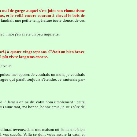
un mal de gorge auquel s'est joint son rhumatisme
ieux, et le voilà encore courant à cheval le bois de
e faudrait une petite température toute douce, de ces
feu ; moi j'en ai été un peu inquiette.
ari.)
à quatre-vingt-sept ans. C'était un bien brave
il pût vivre longtems encore.
de vous.
 puisse me reposer. Je voudrais un mois, je voudrais
gue qui paraît toujours s'étendre. Je sauterais par-
e !" Jamais on ne dit votre nom simplement : cette
us aime tant, ma bonne, bonne amie, je suis sûre de
u climat. revenez dans une maison où l'on a une bien
à vos succès. Voilà ce dont vous assure la casa, et