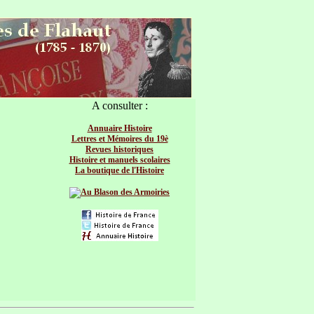
A consulter :
Annuaire Histoire
Lettres et Mémoires du 19è
Revues historiques
Histoire et manuels scolaires
La boutique de l'Histoire