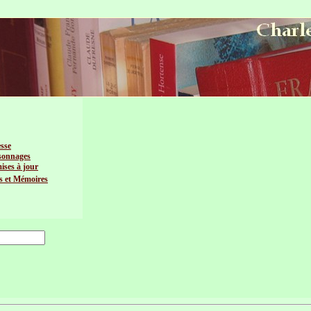
esse
sonnages
mises à jour
s et Mémoires