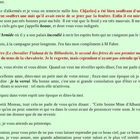
us.
te d'alkermès et je vous en remercie mille fois.
Ch[arles] a été bien souffrant d'
ment souffert une nuit qu'il avait envie de se jeter par la fenêtre. Enfin il est m
e sont pas très bonnes pour ma bile. Il est vrai que le froid y est très mauvais. Il m
 ciels gris que j'appelle
beaux
, et dont vous vous indignés.
'
Armide
où il y a son palais
incendié
à ravir les esprits forts qui ne craignent pas le 
crois, à la campagne pour longtems. J'en fais mon compliment à M Fabre.
ère
(Le chevalier Flahaut de la Billarderie, le second des frères de son premier m
du tems de la chevalerie. Je le regrette, mais cependant n'ayant pas attendu qu'
, vous révère et vous désire. Quand on veut me réveiller après dîner, l'on me parle 
xcellente amie, dites-moi un petit mot de votre retour ; fixez-moi une époque où je
 dire :
je la verrai
. Ma bonne amie, c'est une si grande consolation que d'ôter ce va
 dirais si souvent : tel mois elle m'arrivera.
quez dans votre esprit une époque et dites-la moi.
petit Moreau, tout cela ne parle de vous qu'en disant : "Cette bonne Mme d'Albani
 qu'on ne peut omettre et qui va dans le coeur avant de prononcer votre nom. Je vo
 tout me donner que de me revenir.
, je vous attends au printemps.
sieur, pour vous prier de ne pas vous laisser reprendre par ce beau ciel, par ce bea
us, je vous assure, une grande admiration pour votre talent et le plus vif intérêt 