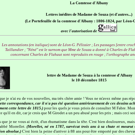
La Comtesse d'Albany
Lettres inédites de Madame de Souza (et d'autres...)
(Le Portefeuille de la comtesse d'Albany : 1806-1824, par Léon-G.
avec l'autorisation de
Les annotations (en italique) sont de Léon-G. Pélissier ; Les passages [entre cro
Taillandier ; "Néné" est le surnom que Mme de Souza a donné à Charles de Flahau
concernant Charles de Flahaut sont reproduits en rouge ; l'orthographe anc
lettre de Madame de Souza à la comtesse d'Albany
le 10 décembre 1815
ue je n'ai eu de vos nouvelles, ma très chère amie ! Vous ne m'avez même pas rép
tte correspondance, car il n'a pas été question antérieurement de ces dessins ache
ment cette lettre de 1815.)
pour les quels je vous priois de consulter M Fabre. Mon 
e qu'il en dit, car je crois que M Girodet a un peu abusé pour les prix ; mais ceci soi
is que je ne vous ai écrit, d'un rhumatisme dans la tête. C'est bien douloureux, mai
 abbé Morrellet.
(Morellet, né en 1787, survécut trois ans à sa chute et mourut 
ion absolue.)
C'est bien la peine d'arriver à 88 ans pour être emporté par des che