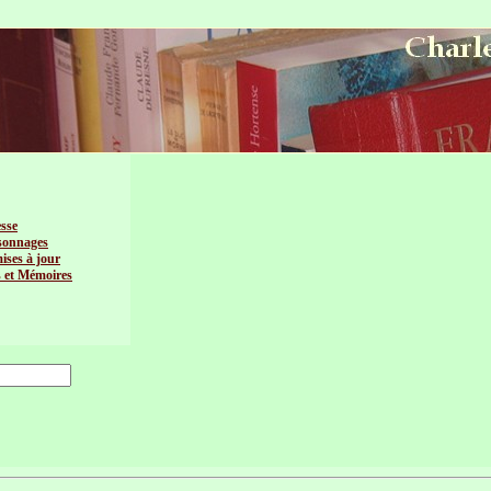
esse
sonnages
mises à jour
s et Mémoires