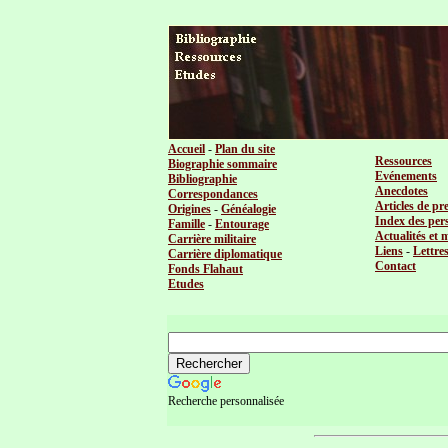
Accueil
-
Plan du site
Ressources
Biographie sommaire
Evénements
Bibliographie
Anecdotes
Correspondances
Articles de pr
Origines
-
Généalogie
Index des per
Famille
-
Entourage
Actualités et 
Carrière militaire
Liens
-
Lettre
Carrière diplomatique
Contact
Fonds Flahaut
Etudes
Recherche personnalisée