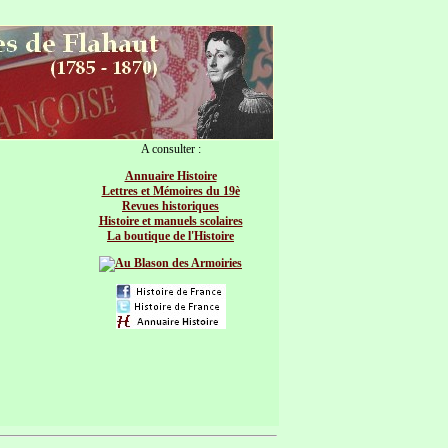
A consulter :
Annuaire Histoire
Lettres et Mémoires du 19è
Revues historiques
Histoire et manuels scolaires
La boutique de l'Histoire