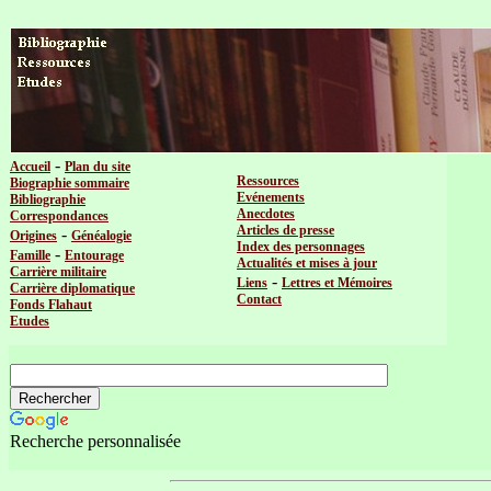
-
Accueil
Plan du site
Ressources
Biographie sommaire
Evénements
Bibliographie
Anecdotes
Correspondances
Articles de presse
-
Origines
Généalogie
Index des personnages
-
Famille
Entourage
Actualités et mises à jour
Carrière militaire
-
Liens
Lettres et Mémoires
Carrière diplomatique
Contact
Fonds Flahaut
Etudes
Recherche personnalisée