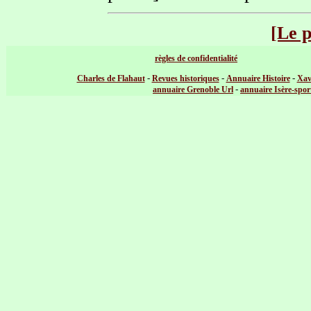
[Le 
règles de confidentialité
-
-
-
Charles de Flahaut
Revues historiques
Annuaire Histoire
Xav
-
annuaire Grenoble Url
annuaire Isère-spor