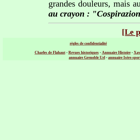
grandes douleurs, mais a
au crayon : "Cospirazione
[Le 
règles de confidentialité
-
-
-
Charles de Flahaut
Revues historiques
Annuaire Histoire
Xav
-
annuaire Grenoble Url
annuaire Isère-spor