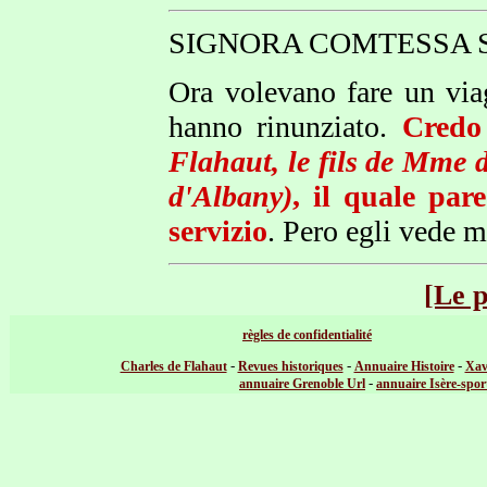
SIGNORA COMTESSA S
Ora volevano fare un viag
hanno rinunziato.
Credo
Flahaut, le fils de Mme 
d'Albany)
, il quale par
servizio
. Pero egli vede m
[Le 
règles de confidentialité
-
-
-
Charles de Flahaut
Revues historiques
Annuaire Histoire
Xav
-
annuaire Grenoble Url
annuaire Isère-spor