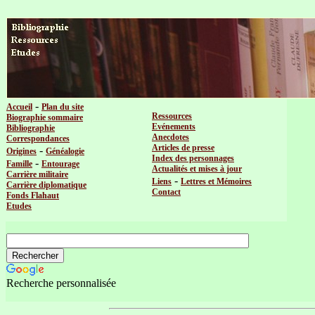
-
Accueil
Plan du site
Ressources
Biographie sommaire
Evénements
Bibliographie
Anecdotes
Correspondances
Articles de presse
-
Origines
Généalogie
Index des personnages
-
Famille
Entourage
Actualités et mises à jour
Carrière militaire
-
Liens
Lettres et Mémoires
Carrière diplomatique
Contact
Fonds Flahaut
Etudes
Recherche personnalisée