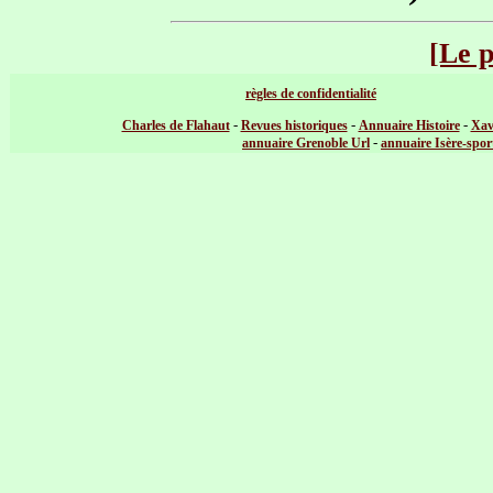
[Le 
règles de confidentialité
-
-
-
Charles de Flahaut
Revues historiques
Annuaire Histoire
Xav
-
annuaire Grenoble Url
annuaire Isère-spor