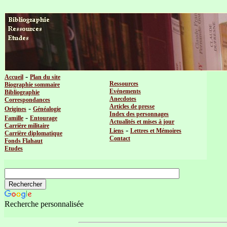
-
Accueil
Plan du site
Ressources
Biographie sommaire
Evénements
Bibliographie
Anecdotes
Correspondances
Articles de presse
-
Origines
Généalogie
Index des personnages
-
Famille
Entourage
Actualités et mises à jour
Carrière militaire
-
Liens
Lettres et Mémoires
Carrière diplomatique
Contact
Fonds Flahaut
Etudes
Recherche personnalisée