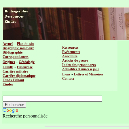
-
Accueil
Plan du site
Ressources
Biographie sommaire
Evénements
Bibliographie
Anecdotes
Correspondances
Articles de presse
-
Origines
Généalogie
Index des personnages
-
Famille
Entourage
Actualités et mises à jour
Carrière militaire
-
Liens
Lettres et Mémoires
Carrière diplomatique
Contact
Fonds Flahaut
Etudes
Recherche personnalisée