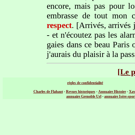
encore, mais pas pour lo
embrasse de tout mon c
respect
. [Arrivés, arrivés 
- et n'écoutez pas les ala
gaies dans ce beau Paris 
j'aurais du plaisir à la pas
[Le 
règles de confidentialité
-
-
-
Charles de Flahaut
Revues historiques
Annuaire Histoire
Xav
-
annuaire Grenoble Url
annuaire Isère-spor