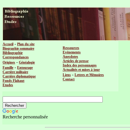
-
Accueil
Plan du site
Ressources
Biographie sommaire
Evénements
Bibliographie
Anecdotes
Correspondances
Articles de presse
-
Origines
Généalogie
Index des personnages
-
Famille
Entourage
Actualités et mises à jour
Carrière militaire
-
Liens
Lettres et Mémoires
Carrière diplomatique
Contact
Fonds Flahaut
Etudes
Recherche personnalisée