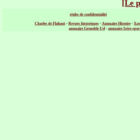
[Le 
règles de confidentialité
-
-
-
Charles de Flahaut
Revues historiques
Annuaire Histoire
Xav
-
annuaire Grenoble Url
annuaire Isère-spor