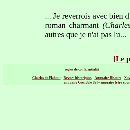
... Je reverrois avec bien
roman charmant
(Charle
autres que je n'ai pas lu...
[Le 
règles de confidentialité
-
-
-
Charles de Flahaut
Revues historiques
Annuaire Histoire
Xav
-
annuaire Grenoble Url
annuaire Isère-spor