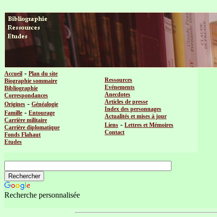
-
Accueil
Plan du site
Ressources
Biographie sommaire
Evénements
Bibliographie
Anecdotes
Correspondances
Articles de presse
-
Origines
Généalogie
Index des personnages
-
Famille
Entourage
Actualités et mises à jour
Carrière militaire
-
Liens
Lettres et Mémoires
Carrière diplomatique
Contact
Fonds Flahaut
Etudes
Recherche personnalisée