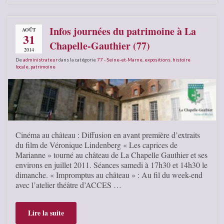
Infos journées du patrimoine à La
AOÛT
31
Chapelle-Gauthier (77)
2014
De
administrateur
dans la catégorie
77 - Seine-et-Marne
,
expositions
,
histoire
locale
,
patrimoine
Cinéma au château : Diffusion en avant première d’extraits
du film de Véronique Lindenberg « Les caprices de
Marianne » tourné au château de La Chapelle Gauthier et ses
environs en juillet 2011. Séances samedi à 17h30 et 14h30 le
dimanche. « Impromptus au château » : Au fil du week-end
avec l’atelier théâtre d’ACCES …
Lire la suite