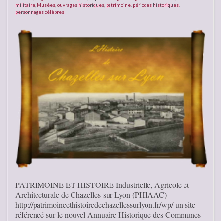
militaire
,
Musées
,
ouvrages historiques
,
patrimoine
,
périodes historiques
,
personnages célèbres
PATRIMOINE ET HISTOIRE Industrielle, Agricole et
Architecturale de Chazelles-sur-Lyon (PHIAAC)
http://patrimoineethistoiredechazellessurlyon.fr/wp/ un site
référencé sur le nouvel Annuaire Historique des Communes