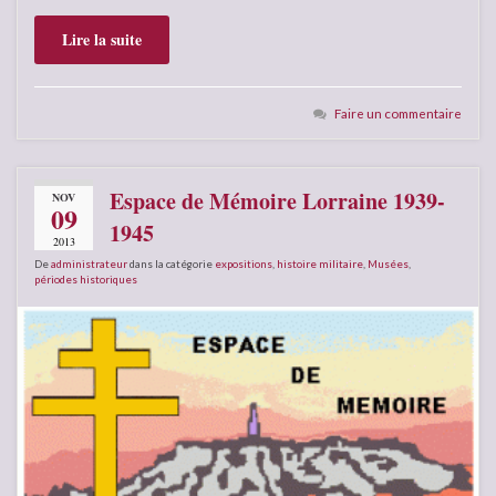
Lire la suite
Faire un commentaire
Espace de Mémoire Lorraine 1939-
NOV
09
1945
2013
De
administrateur
dans la catégorie
expositions
,
histoire militaire
,
Musées
,
périodes historiques