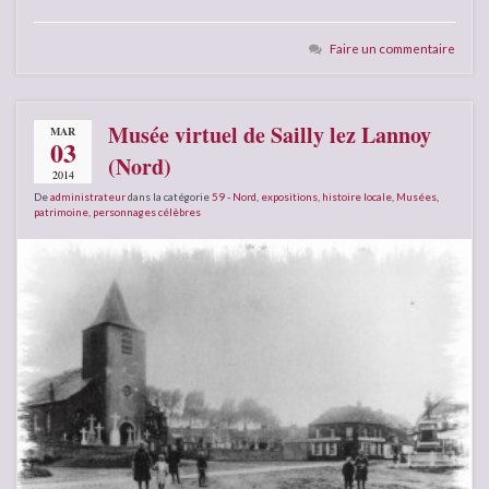
Faire un commentaire
Musée virtuel de Sailly lez Lannoy
MAR
03
(Nord)
2014
De
administrateur
dans la catégorie
59 - Nord
,
expositions
,
histoire locale
,
Musées
,
patrimoine
,
personnages célèbres