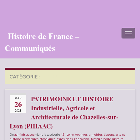
Histoire de France –
Toggl
naviga
Communiqués
CATÉGORIE :
EXPOSITIONS
PATRIMOINE ET HISTOIRE
MAR
26
Industrielle, Agricole et
2021
Architecturale de Chazelles-sur-
Lyon (PHIAAC)
De
administrateur
dans la catégorie
42 - Loire
,
Archives
,
armoiries, blasons
,
arts et
histoire
,
biographies
,
chroniques
,
expositions
,
généalogie
,
histoire locale
,
histoire