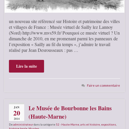
un nouveau site référencé sur Histoire et patrimoine des villes
et villages de France : Musée virtuel de Sailly lez Lannoy
(Nord) http://www.mvs59.fr/ Pourquoi ce musée virtuel ? Un
dimanche de 2010, en me promenant parmi les panneaux de
l’exposition « Sailly au fil du temps », j’admire le travail
réalisé par Jean Desrousseaux : pas …
Lire la suite
Faire un commentaire
Le Musée de Bourbonne les Bains
JAN
20
(Haute-Marne)
2014
De
administrateur
dans la catégorie
52 - Haute-Marne
,
arts et histoire
,
expositions
,
histoire locale
,
Musées