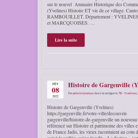
sur le nouvel Annuaire Historique des Commu
(Yvelines) Histoire ET vie de ce village. 
RAMBOUILLET. Département : YVELINES.
et MARCQUOISES. …
Lire la suite
Histoire de Gargenville (Y
FÉV
08
De
administrateur
dans la catégorie
78 - Yvelines
,
2022
Histoire de Gargenville (Yvelines)
https://gargenville.fr/votre-ville/decouvrir-
gargenville/histoire-de-gargenville un nouveau 
référencé sur Histoire et patrimoine des villes e
de France Jadis, les vieux racontaient au coin d
soir à la veillée, qu’au lieudit « La Justice » (o