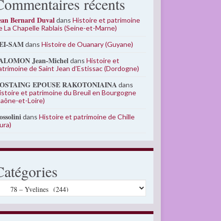
Commentaires récents
ean Bernard Duval
dans
Histoire et patrimoine
e La Chapelle Rablais (Seine-et-Marne)
EI-SAM
dans
Histoire de Ouanary (Guyane)
ALOMON Jean-Michel
dans
Histoire et
atrimoine de Saint Jean d’Estissac (Dordogne)
OSTAING EPOUSE RAKOTONIAINA
dans
istoire et patrimoine du Breuil en Bourgogne
Saône-et-Loire)
ossolini
dans
Histoire et patrimoine de Chille
Jura)
Catégories
atégories