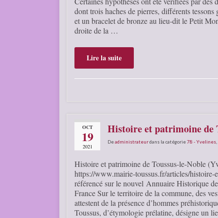
Certaines hypothèses ont été vérifiées par des 
dont trois haches de pierres, différents tessons
et un bracelet de bronze au lieu-dit le Petit Mo
droite de la …
Lire la suite
Histoire et patrimoine de 
OCT
19
De
administrateur
dans la catégorie
78 - Yvelines
,
2021
Histoire et patrimoine de Toussus-le-Noble (Yv
https://www.mairie-toussus.fr/articles/histoire-
référencé sur le nouvel Annuaire Historique
France Sur le territoire de la commune, des vest
attestent de la présence d’hommes préhistori
Toussus, d’étymologie prélatine, désigne un lie