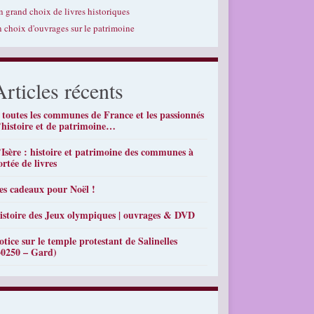
n grand choix de livres historiques
n choix d'ouvrages sur le patrimoine
Articles récents
 toutes les communes de France et les passionnés
’histoire et de patrimoine…
’Isère : histoire et patrimoine des communes à
ortée de livres
es cadeaux pour Noël !
istoire des Jeux olympiques | ouvrages & DVD
otice sur le temple protestant de Salinelles
30250 – Gard)