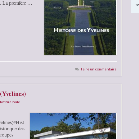
a). La première …
r
Faire un commentaire
(Yvelines)
histoire locale
velines)#Hist
istorique des
troupes