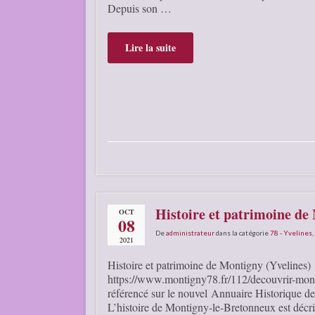
Depuis son …
Lire la suite
Histoire et patrimoine de
OCT
08
De
administrateur
dans la catégorie
78 - Yvelines
,
2021
Histoire et patrimoine de Montigny (Yvelines)
https://www.montigny78.fr/112/decouvrir-monti
référencé sur le nouvel Annuaire Historique
L’histoire de Montigny-le-Bretonneux est décrite