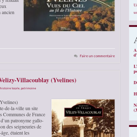
U
deux
n ancien
u
A
d
Faire un commentaire
L
p
Velizy-Villacoublay (Yvelines)
D
histoire locale
,
patrimoine
H
(Yvelines)
N
e-de-la-ville un site
(
 des Communes de France
t d’un patronyme gallo-
ion des seigneuries de
âge, étaient les