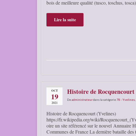
bois de meilleure qualité (tusco, toschus, tosc
Lire la suite
Histoire de Rocquencourt 
OCT
19
De
administrateur
dans la catégorie
78 - Yvelines
,
2021
Histoire de Rocquencourt (Yvelines)
https://fr.wikipedia.org/wiki/Rocquencourt_(Y
oire un site référencé sur le nouvel Annuaire H
Communes de France La dernière bataille des 