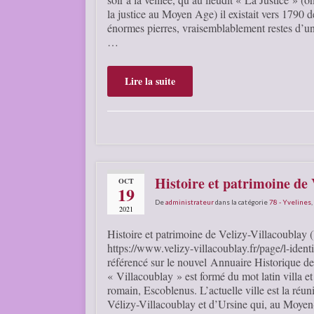
la justice au Moyen Age) il existait vers 1790 
énormes pierres, vraisemblablement restes d’u
…
Lire la suite
Histoire et patrimoine de 
OCT
19
De
administrateur
dans la catégorie
78 - Yvelines
,
2021
Histoire et patrimoine de Velizy-Villacoublay 
https://www.velizy-villacoublay.fr/page/l-identit
référencé sur le nouvel Annuaire Historique
« Villacoublay » est formé du mot latin villa e
romain, Escoblenus. L’actuelle ville est la réun
Vélizy-Villacoublay et d’Ursine qui, au Moyen-