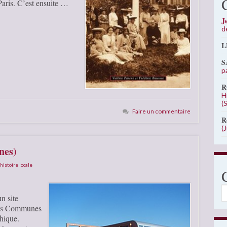
aris. C’est ensuite …
J
d
L
S
p
R
H
(
Faire un commentaire
R
(
nes)
histoire locale
C
n site
 des Communes
thique.