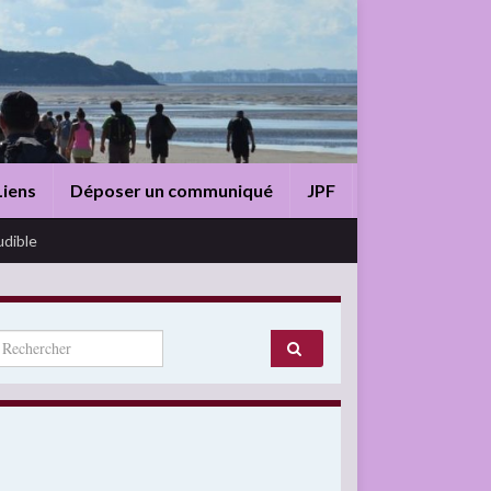
Liens
Déposer un communiqué
JPF
udible
arch for: