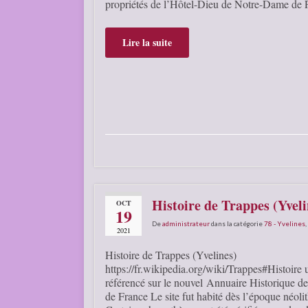
propriétés de l’Hôtel-Dieu de Notre-Dame de P
Lire la suite
Histoire de Trappes (Yveli
OCT
19
De
administrateur
dans la catégorie
78 - Yvelines
,
2021
Histoire de Trappes (Yvelines)
https://fr.wikipedia.org/wiki/Trappes#Histoire u
référencé sur le nouvel Annuaire Historique
de France Le site fut habité dès l’époque néoli