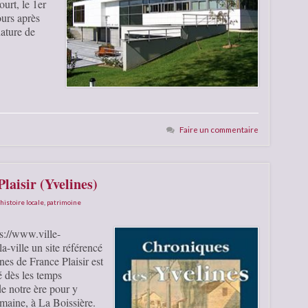
urt, le 1er
ours après
nature de
Faire un commentaire
laisir (Yvelines)
histoire locale
,
patrimoine
ps://www.ville-
-la-ville un site référencé
s de France Plaisir est
é dès les temps
de notre ère pour y
umaine, à La Boissière.