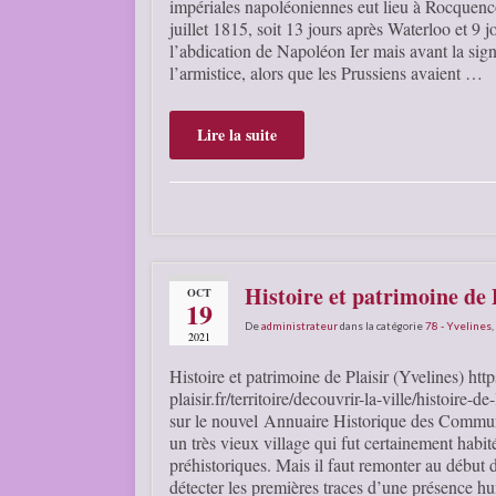
impériales napoléoniennes eut lieu à Rocquenco
juillet 1815, soit 13 jours après Waterloo et 9 j
l’abdication de Napoléon Ier mais avant la sig
l’armistice, alors que les Prussiens avaient …
Lire la suite
Histoire et patrimoine de P
OCT
19
De
administrateur
dans la catégorie
78 - Yvelines
,
2021
Histoire et patrimoine de Plaisir (Yvelines) htt
plaisir.fr/territoire/decouvrir-la-ville/histoire-de
sur le nouvel Annuaire Historique des Commune
un très vieux village qui fut certainement habit
préhistoriques. Mais il faut remonter au début 
détecter les premières traces d’une présence h