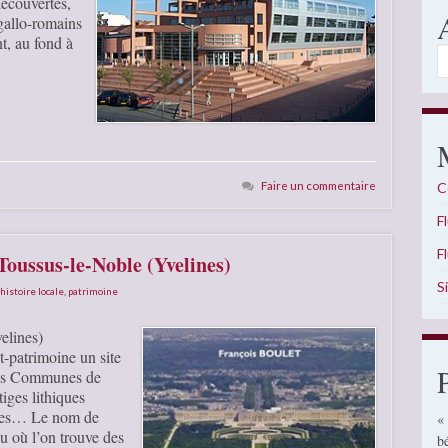
découvertes,
 gallo-romains
nt, au fond à
A
Faire un commentaire
C
F
F
Toussus-le-Noble (Yvelines)
S
histoire locale
,
patrimoine
elines)
et-patrimoine un site
 des Communes de
iges lithiques
ques… Le nom de
«
u où l’on trouve des
b