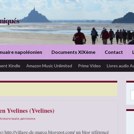
niqués
nuaire napoléonien
Documents XIXème
Contact
ent Kindle
Amazon Music Unlimited
Prime Video
Livres audio A
Se
n Yvelines (Yvelines)
histoire locale
,
patrimoine
) http://village-de-marcq.blogspot.com/ un blog référencé