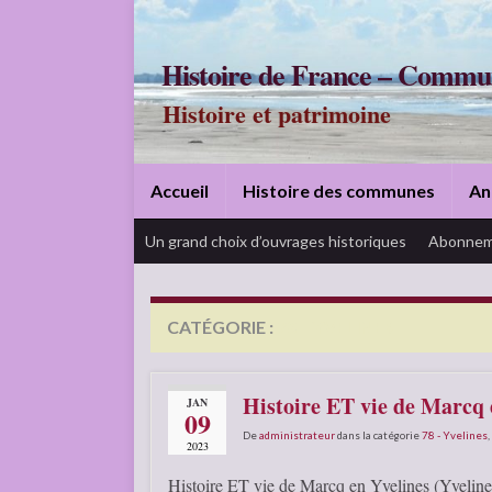
Histoire de France – Commu
Histoire et patrimoine
Accueil
Histoire des communes
An
Un grand choix d’ouvrages historiques
Abonnem
CATÉGORIE :
78 – YVELINES
Histoire ET vie de Marcq e
JAN
09
De
administrateur
dans la catégorie
78 - Yvelines
,
2023
Histoire ET vie de Marcq en Yvelines (Yvelines