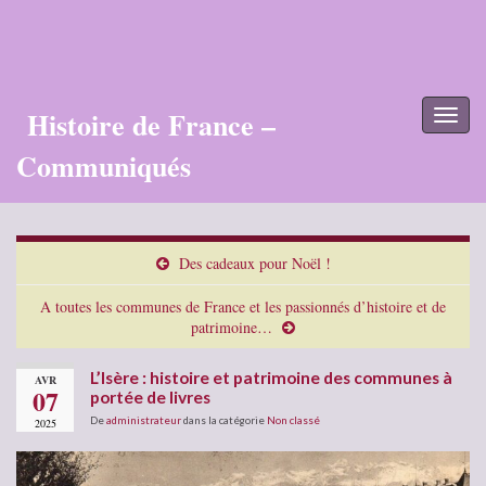
Histoire de France –
Toggl
naviga
Communiqués
Des cadeaux pour Noël !
A toutes les communes de France et les passionnés d’histoire et de
patrimoine…
L’Isère : histoire et patrimoine des communes à
AVR
07
portée de livres
De
administrateur
dans la catégorie
Non classé
2025