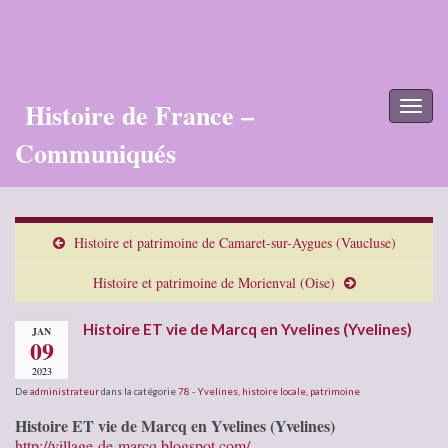
Histoire de France –
Toggl
naviga
Communiqués
Histoire et patrimoine de Camaret-sur-Aygues (Vaucluse)
Histoire et patrimoine de Morienval (Oise)
Histoire ET vie de Marcq en Yvelines (Yvelines)
JAN
09
2023
De
administrateur
dans la catégorie
78 - Yvelines
,
histoire locale
,
patrimoine
Histoire ET vie de Marcq en Yvelines (Yvelines)
http://village-de-marcq.blogspot.com/