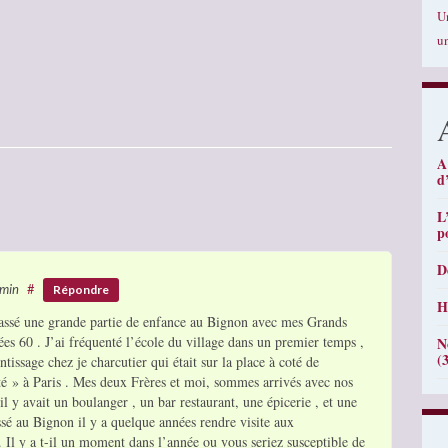
U
u
A
d
L
p
D
 min
#
Répondre
H
assé une grande partie de enfance au Bignon avec mes Grands
nées 60 . J’ai fréquenté l’école du village dans un premier temps ,
N
(
ntissage chez je charcutier qui était sur la place à coté de
té » à Paris . Mes deux Frères et moi, sommes arrivés avec nos
l y avait un boulanger , un bar restaurant, une épicerie , et une
sé au Bignon il y a quelque années rendre visite aux
. Il y a t-il un moment dans l’année ou vous seriez susceptible de