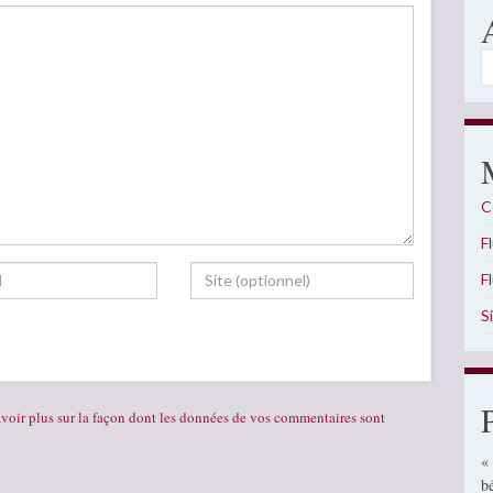
A
C
F
F
S
voir plus sur la façon dont les données de vos commentaires sont
«
b