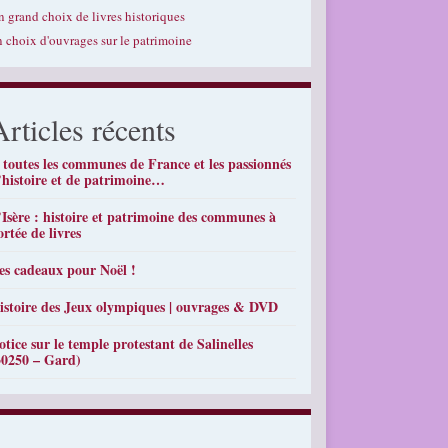
n grand choix de livres historiques
n choix d'ouvrages sur le patrimoine
Articles récents
 toutes les communes de France et les passionnés
’histoire et de patrimoine…
’Isère : histoire et patrimoine des communes à
ortée de livres
es cadeaux pour Noël !
istoire des Jeux olympiques | ouvrages & DVD
otice sur le temple protestant de Salinelles
30250 – Gard)