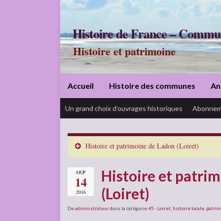
Histoire de France – Commu
Histoire et patrimoine
Accueil
Histoire des communes
An
Un grand choix d’ouvrages historiques
Abonnem
Histoire et patrimoine de Ladon (Loiret)
Histoire et patri
SEP
14
(Loiret)
2016
De
administrateur
dans la catégorie
45 - Loiret
,
histoire locale
,
patrim