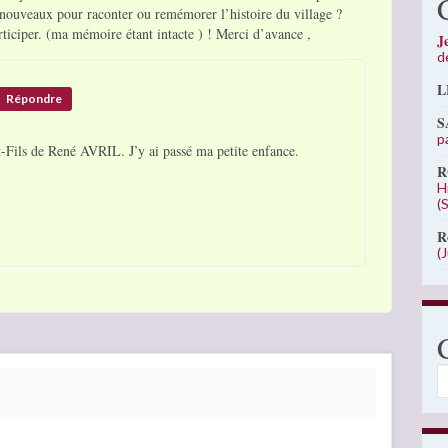
s nouveaux pour raconter ou remémorer l’histoire du village ?
ticiper. (ma mémoire étant intacte ) ! Merci d’avance ,
J
d
L
Répondre
S
p
it-Fils de René AVRIL. J’y ai passé ma petite enfance.
R
H
(
R
(
C