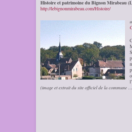
Histoire et patrimoine du Bignon Mirabeau (L
http://lebignonmirabeau.com/Histoire/
u
C
C
M
S
p
m
p
o
l
(image et extrait du site officiel de la commune 