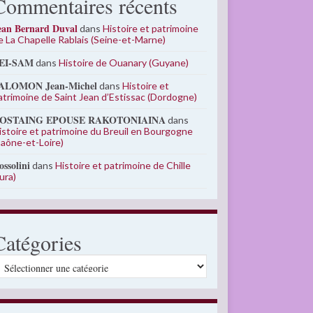
Commentaires récents
ean Bernard Duval
dans
Histoire et patrimoine
e La Chapelle Rablais (Seine-et-Marne)
EI-SAM
dans
Histoire de Ouanary (Guyane)
ALOMON Jean-Michel
dans
Histoire et
atrimoine de Saint Jean d’Estissac (Dordogne)
OSTAING EPOUSE RAKOTONIAINA
dans
istoire et patrimoine du Breuil en Bourgogne
Saône-et-Loire)
ossolini
dans
Histoire et patrimoine de Chille
Jura)
Catégories
atégories