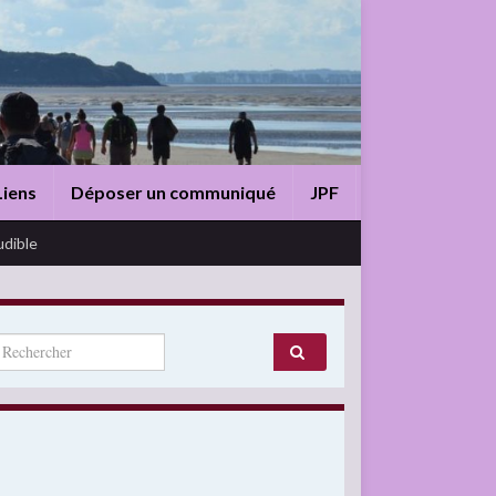
Liens
Déposer un communiqué
JPF
udible
arch for: