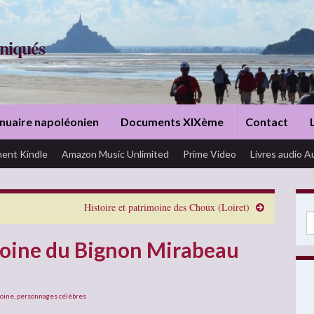
niqués
nuaire napoléonien
Documents XIXème
Contact
ent Kindle
Amazon Music Unlimited
Prime Video
Livres audio A
Histoire et patrimoine des Choux (Loiret)
Se
moine du Bignon Mirabeau
oine
,
personnages célèbres