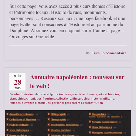
Sur cette page, vous avez accès à plusieurs thèmes d’Histoire
et Patrimoine locaux. Histoire de rues, monuments,
personnages … Réseaux sociaux : une page facebook et une
page twitter sont consacrées à l’Histoire et au patrimoine du
Dauphiné. Abonnez vous en cliquant sur « J’aime la page »
Ouvrages sur Grenoble
Faire un commentaire
Annuaire napoléonien : nouveau sur
AOÛT
28
le web !
2015
De
administrateur
dans la catégorie
Archives
,
armoiries, blasons
,
arts et histoire
,
biographies
,
chroniques
,
figurines, collections
,
filmographie
,
histoire militaire
,
Musées
,
ouvrages historiques
,
personnages célèbres
,
reconstitution