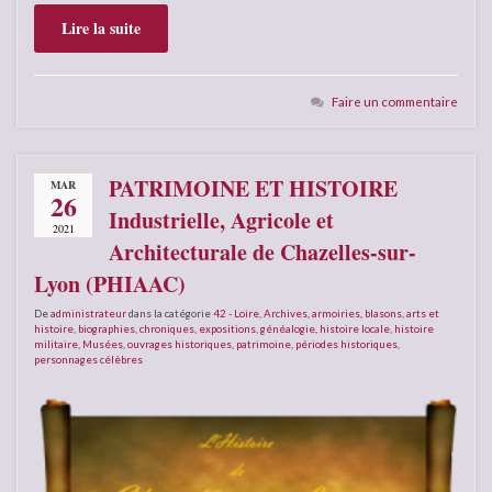
Lire la suite
Faire un commentaire
PATRIMOINE ET HISTOIRE
MAR
26
Industrielle, Agricole et
2021
Architecturale de Chazelles-sur-
Lyon (PHIAAC)
De
administrateur
dans la catégorie
42 - Loire
,
Archives
,
armoiries, blasons
,
arts et
histoire
,
biographies
,
chroniques
,
expositions
,
généalogie
,
histoire locale
,
histoire
militaire
,
Musées
,
ouvrages historiques
,
patrimoine
,
périodes historiques
,
personnages célèbres