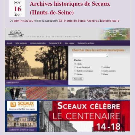
Archives historiques de Sceaux
NOV
16
(Hauts-de-Seine)
2014
De
administrateur
dans la catégorie
92 - Hauts-de-Seine
,
Archives
,
histoire locale