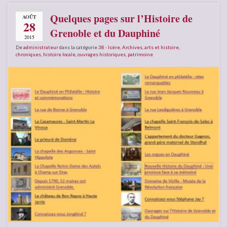
Quelques pages sur l’Histoire de
AOÛT
28
Grenoble et du Dauphiné
2015
De
administrateur
dans la catégorie
38 - Isère
,
Archives
,
arts et histoire
,
chroniques
,
histoire locale
,
ouvrages historiques
,
patrimoine