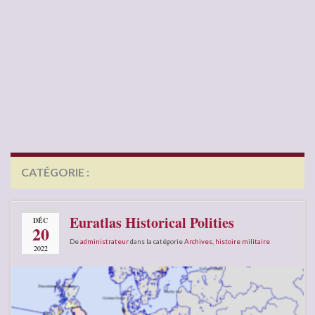
CATÉGORIE :
ARCHIVES
Euratlas Historical Polities
DÉC
20
De
administrateur
dans la catégorie
Archives
,
histoire militaire
2022