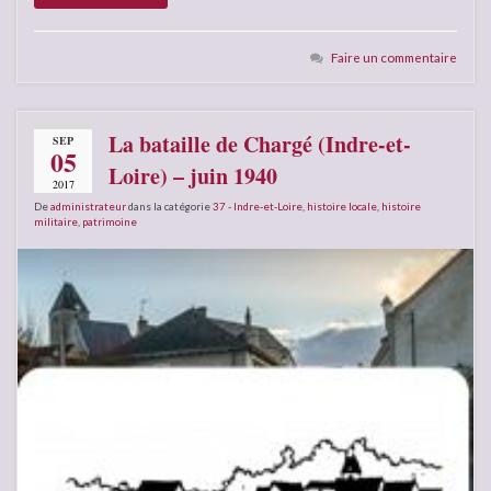
Faire un commentaire
La bataille de Chargé (Indre-et-
SEP
05
Loire) – juin 1940
2017
De
administrateur
dans la catégorie
37 - Indre-et-Loire
,
histoire locale
,
histoire
militaire
,
patrimoine