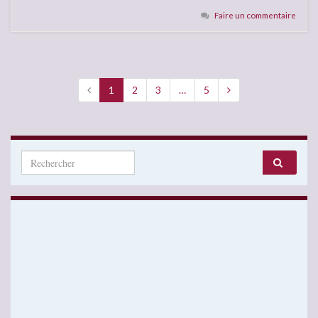
Faire un commentaire
1
2
3
…
5
Search for: