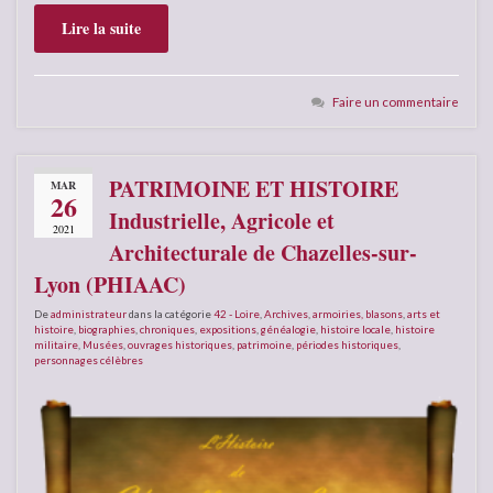
Lire la suite
Faire un commentaire
PATRIMOINE ET HISTOIRE
MAR
26
Industrielle, Agricole et
2021
Architecturale de Chazelles-sur-
Lyon (PHIAAC)
De
administrateur
dans la catégorie
42 - Loire
,
Archives
,
armoiries, blasons
,
arts et
histoire
,
biographies
,
chroniques
,
expositions
,
généalogie
,
histoire locale
,
histoire
militaire
,
Musées
,
ouvrages historiques
,
patrimoine
,
périodes historiques
,
personnages célèbres