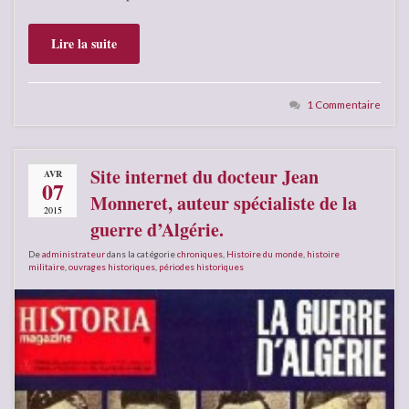
Lire la suite
1 Commentaire
Site internet du docteur Jean
AVR
07
Monneret, auteur spécialiste de la
2015
guerre d’Algérie.
De
administrateur
dans la catégorie
chroniques
,
Histoire du monde
,
histoire
militaire
,
ouvrages historiques
,
périodes historiques