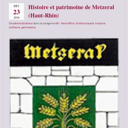
Histoire et patrimoine de Metzeral
FÉV
23
(Haut-Rhin)
2018
De
administrateur
dans la catégorie
68 - Haut-Rhin
,
histoire locale
,
histoire
militaire
,
patrimoine