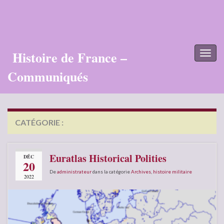
Histoire de France –
Toggl
naviga
Communiqués
CATÉGORIE :
HISTOIRE MILITAIRE
Euratlas Historical Polities
DÉC
20
De
administrateur
dans la catégorie
Archives
,
histoire militaire
2022