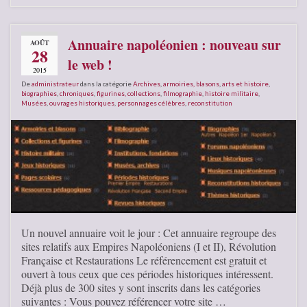
Annuaire napoléonien : nouveau sur
AOÛT
28
le web !
2015
De
administrateur
dans la catégorie
Archives
,
armoiries, blasons
,
arts et histoire
,
biographies
,
chroniques
,
figurines, collections
,
filmographie
,
histoire militaire
,
Musées
,
ouvrages historiques
,
personnages célèbres
,
reconstitution
Un nouvel annuaire voit le jour : Cet annuaire regroupe des
sites relatifs aux Empires Napoléoniens (I et II), Révolution
Française et Restaurations Le référencement est gratuit et
ouvert à tous ceux que ces périodes historiques intéressent.
Déjà plus de 300 sites y sont inscrits dans les catégories
suivantes : Vous pouvez référencer votre site …