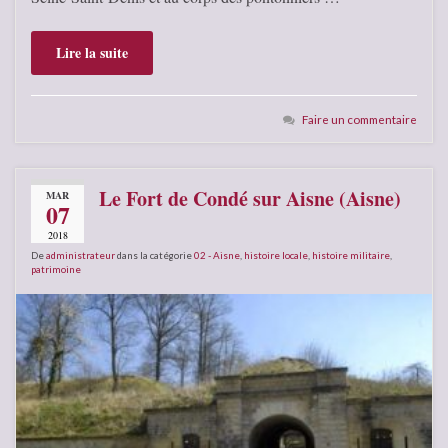
Lire la suite
Faire un commentaire
Le Fort de Condé sur Aisne (Aisne)
MAR
07
2018
De
administrateur
dans la catégorie
02 - Aisne
,
histoire locale
,
histoire militaire
,
patrimoine