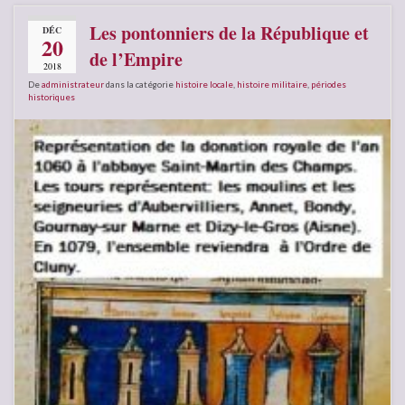
Les pontonniers de la République et
DÉC
20
de l’Empire
2018
De
administrateur
dans la catégorie
histoire locale
,
histoire militaire
,
périodes
historiques