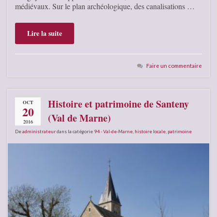
médiévaux. Sur le plan archéologique, des canalisations …
Lire la suite
Faire un commentaire
Histoire et patrimoine de Santeny
OCT
20
(Val de Marne)
2016
De
administrateur
dans la catégorie
94 - Val-de-Marne
,
histoire locale
,
patrimoine