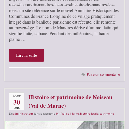
roses/decouvrir-mandres-les-roses/histoire-de-mandres-les-
roses un site référencé sur le nouvel Annuaire Historique des
Communes de France L’origine de ce village pratiquement
intégré dans la banlieue parisienne est récente, elle remonte
au moyen-âge. Le nom de Mandres dérive d’un mot latin qui
signifie hutte, cabane. Pendant des millénaires, la haute
plaine …
Lire la suite
Faire un commentaire
Histoire et patrimoine de Noiseau
AOÛT
30
(Val de Marne)
2016
De
administrateur
dans la catégorie
94 - Val-de-Marne
,
histoire locale
,
patrimoine