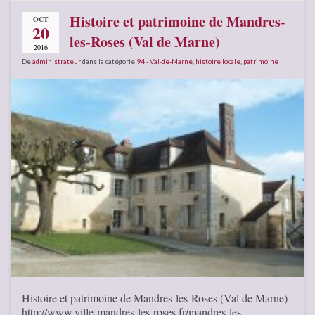
Histoire et patrimoine de Mandres-
OCT
20
les-Roses (Val de Marne)
2016
De
administrateur
dans la catégorie
94 - Val-de-Marne
,
histoire locale
,
patrimoine
Histoire et patrimoine de Mandres-les-Roses (Val de Marne)
http://www.ville-mandres-les-roses.fr/mandres-les-