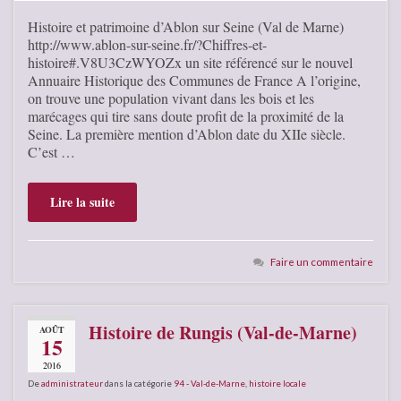
Histoire et patrimoine d’Ablon sur Seine (Val de Marne)
http://www.ablon-sur-seine.fr/?Chiffres-et-
histoire#.V8U3CzWYOZx un site référencé sur le nouvel
Annuaire Historique des Communes de France A l’origine,
on trouve une population vivant dans les bois et les
marécages qui tire sans doute profit de la proximité de la
Seine. La première mention d’Ablon date du XIIe siècle.
C’est …
Lire la suite
Faire un commentaire
Histoire de Rungis (Val-de-Marne)
AOÛT
15
2016
De
administrateur
dans la catégorie
94 - Val-de-Marne
,
histoire locale