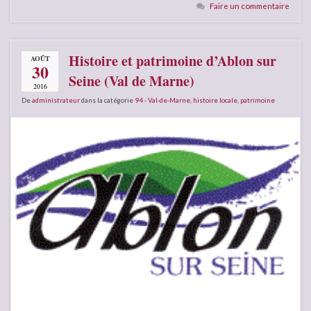
Faire un commentaire
Histoire et patrimoine d’Ablon sur
AOÛT
30
Seine (Val de Marne)
2016
De
administrateur
dans la catégorie
94 - Val-de-Marne
,
histoire locale
,
patrimoine