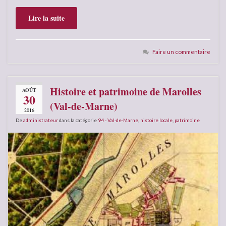
Lire la suite
Faire un commentaire
Histoire et patrimoine de Marolles
AOÛT
30
(Val-de-Marne)
2016
De
administrateur
dans la catégorie
94 - Val-de-Marne
,
histoire locale
,
patrimoine