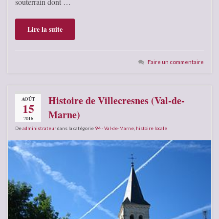
souterrain dont …
Lire la suite
Faire un commentaire
Histoire de Villecresnes (Val-de-
AOÛT
15
Marne)
2016
De
administrateur
dans la catégorie
94 - Val-de-Marne
,
histoire locale