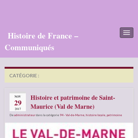
Histoire de France –
Toggl
naviga
Communiqués
CATÉGORIE :
94 – VAL-DE-MARNE
Histoire et patrimoine de Saint-
NOV
29
Maurice (Val de Marne)
2017
De
administrateur
dans la catégorie
94 - Val-de-Marne
,
histoire locale
,
patrimoine