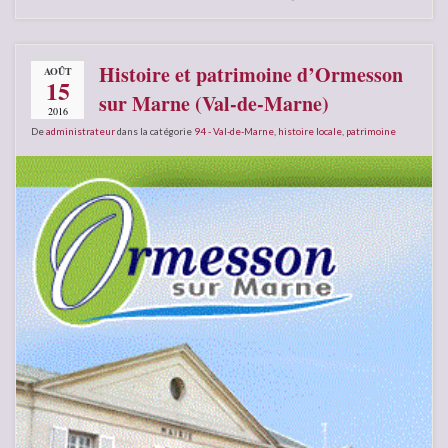
Histoire et patrimoine d’Ormesson
AOÛT
15
sur Marne (Val-de-Marne)
2016
De
administrateur
dans la catégorie
94 - Val-de-Marne
,
histoire locale
,
patrimoine