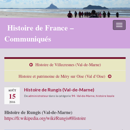
Histoire de France –
Toggl
naviga
Communiqués
Histoire de Villecresnes (Val-de-Marne)
Histoire et patrimoine de Méry sur Oise (Val d’Oise)
Histoire de Rungis (Val-de-Marne)
AOÛT
15
De
administrateur
dans la catégorie
94 - Val-de-Marne
,
histoire locale
2016
Histoire de Rungis (Val-de-Marne)
https://fr.wikipedia.org/wiki/Rungis#Histoire