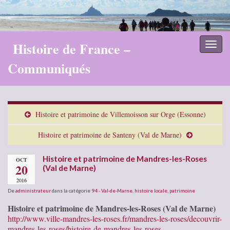
Histoire de France –
Toggl
naviga
Communiqués
Histoire et patrimoine de Villemoisson sur Orge (Essonne)
Histoire et patrimoine de Santeny (Val de Marne)
Histoire et patrimoine de Mandres-les-Roses
OCT
20
(Val de Marne)
2016
De
administrateur
dans la catégorie
94 - Val-de-Marne
,
histoire locale
,
patrimoine
Histoire et patrimoine de Mandres-les-Roses (Val de Marne)
http://www.ville-mandres-les-roses.fr/mandres-les-roses/decouvrir-
mandres-les-roses/histoire-de-mandres-les-roses