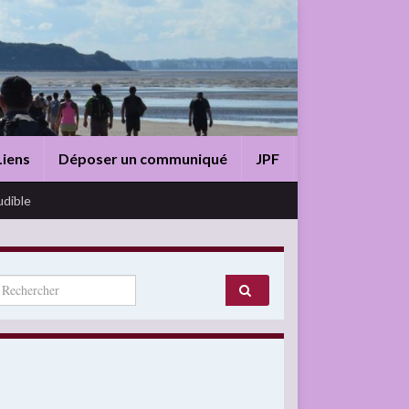
Liens
Déposer un communiqué
JPF
udible
arch for: