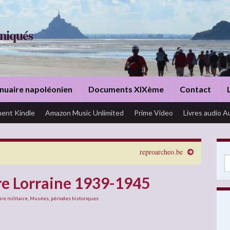
niqués
nuaire napoléonien
Documents XIXème
Contact
ent Kindle
Amazon Music Unlimited
Prime Video
Livres audio A
reproarcheo.be
Se
e Lorraine 1939-1945
ire militaire
,
Musées
,
périodes historiques
: