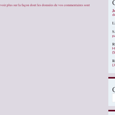
voir plus sur la façon dont les données de vos commentaires sont
J
d
L
S
p
R
H
(
R
(
C