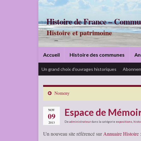
Histoire de France – Commu
Histoire et patrimoine
Accueil
Histoire des communes
An
Un grand choix d’ouvrages historiques
Abonnem
Nomeny
Espace de Mémoir
NOV
09
De
administrateur
dans la catégorie
expositions
,
histo
2013
Un nouveau site référencé sur
Annuaire Histoire