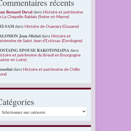
Commentaires récents
ean Bernard Duval
dans
Histoire et patrimoine
e La Chapelle Rablais (Seine-et-Marne)
EI-SAM
dans
Histoire de Ouanary (Guyane)
ALOMON Jean-Michel
dans
Histoire et
atrimoine de Saint Jean d’Estissac (Dordogne)
OSTAING EPOUSE RAKOTONIAINA
dans
istoire et patrimoine du Breuil en Bourgogne
Saône-et-Loire)
ossolini
dans
Histoire et patrimoine de Chille
Jura)
Catégories
atégories