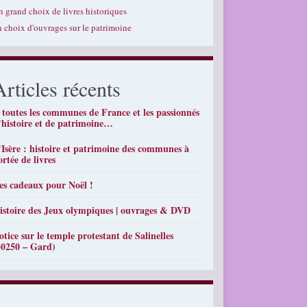
n grand choix de livres historiques
n choix d'ouvrages sur le patrimoine
Articles récents
 toutes les communes de France et les passionnés
’histoire et de patrimoine…
’Isère : histoire et patrimoine des communes à
ortée de livres
es cadeaux pour Noël !
istoire des Jeux olympiques | ouvrages & DVD
otice sur le temple protestant de Salinelles
30250 – Gard)