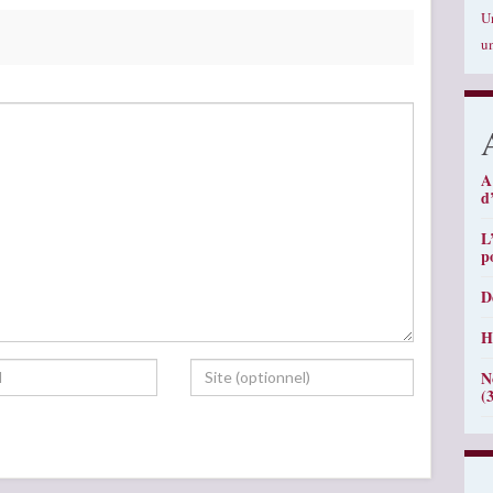
U
u
A
d
L
p
D
H
N
(