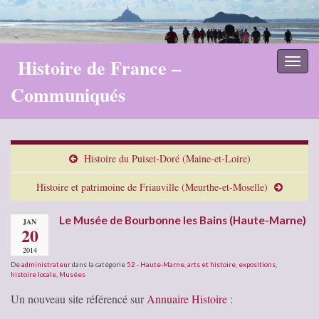
Histoire de France –
Toggl
naviga
Communiqués
Histoire du Puiset-Doré (Maine-et-Loire)
Histoire et patrimoine de Friauville (Meurthe-et-Moselle)
Le Musée de Bourbonne les Bains (Haute-Marne)
JAN
20
2014
De
administrateur
dans la catégorie
52 - Haute-Marne
,
arts et histoire
,
expositions
,
histoire locale
,
Musées
Un nouveau site référencé sur
Annuaire Histoire
: