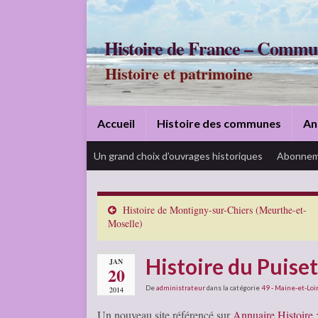
Histoire de France – Commu
Histoire et patrimoine
Accueil
Histoire des communes
An
Un grand choix d’ouvrages historiques
Abonnem
Histoire de Montigny-sur-Chiers (Meurthe-et-
Moselle)
Histoire du Puise
JAN
20
De
administrateur
dans la catégorie
49 - Maine-et-Loi
2014
Un nouveau site référencé sur
Annuaire Histoire