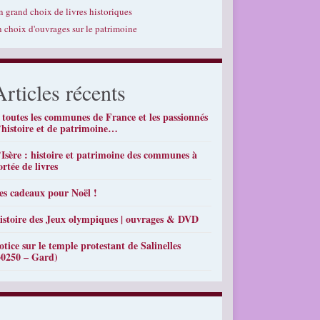
n grand choix de livres historiques
n choix d'ouvrages sur le patrimoine
Articles récents
 toutes les communes de France et les passionnés
’histoire et de patrimoine…
’Isère : histoire et patrimoine des communes à
ortée de livres
es cadeaux pour Noël !
istoire des Jeux olympiques | ouvrages & DVD
otice sur le temple protestant de Salinelles
30250 – Gard)