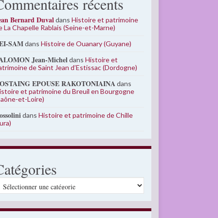
Commentaires récents
ean Bernard Duval
dans
Histoire et patrimoine
e La Chapelle Rablais (Seine-et-Marne)
EI-SAM
dans
Histoire de Ouanary (Guyane)
ALOMON Jean-Michel
dans
Histoire et
atrimoine de Saint Jean d’Estissac (Dordogne)
OSTAING EPOUSE RAKOTONIAINA
dans
istoire et patrimoine du Breuil en Bourgogne
Saône-et-Loire)
ossolini
dans
Histoire et patrimoine de Chille
Jura)
Catégories
atégories