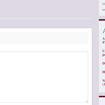
U
u
A
d
L
p
D
H
N
(