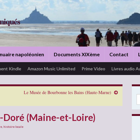
niqués
nuaire napoléonien
Documents XIXème
Contact
ent Kindle
Amazon Music Unlimited
Prime Video
Livres audio A
Le Musée de Bourbonne les Bains (Haute-Marne)
Se
t-Doré (Maine-et-Loire)
re
,
histoire locale
: