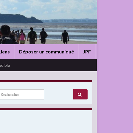
Liens
Déposer un communiqué
JPF
udible
arch for: