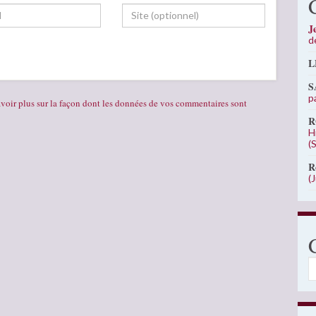
J
d
L
S
p
voir plus sur la façon dont les données de vos commentaires sont
R
H
(
R
(
C