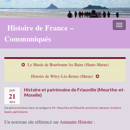
Histoire de France –
Toggl
naviga
Communiqués
Le Musée de Bourbonne les Bains (Haute-Marne)
Histoire de Witry-Lès-Reims (Marne)
Histoire et patrimoine de Friauville (Meurthe-et-
JAN
21
Moselle)
2014
De
administrateur
dans la catégorie
54 - Meurthe-et-Moselle
,
armoiries, blasons
,
histoire
locale
,
patrimoine
Un nouveau site référencé sur
Annuaire Histoire
: