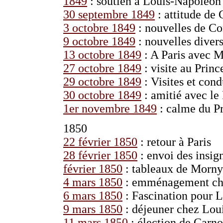
1849
: soutien à Louis-Napoléon
30 septembre 1849
: attitude de
3 octobre 1849
: nouvelles de Co
9 octobre 1849
: nouvelles diver
13 octobre 1849
: A Paris avec 
27 octobre 1849
: visite au Prin
29 octobre 1849
: Visites et cond
30 octobre 1849
: amitié avec le
1er novembre 1849
: calme du Pr
1850
22 février 1850
: retour à Paris
28 février 1850
: envoi des insig
février 1850
: tableaux de Morny
4 mars 1850
: emménagement ch
6 mars 1850
: Fascination pour 
9 mars 1850
: déjeuner chez Lou
11 mars 1850
: élection de Carno