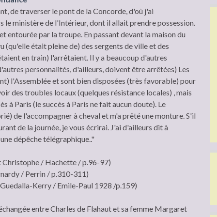
tant, de traverser le pont de la Concorde, d'où j'ai
 ministère de l'Intérieur, dont il allait prendre possession.
t entourée par la troupe. En passant devant la maison du
u (qu'elle était pleine de) des sergents de ville et des
ient en train) l'arrêtaient. Il y a beaucoup d'autres
autres personnalités, d'ailleurs, doivent être arrêtées) Les
nt) l'Assemblée et sont bien disposées (très favorable) pour
avoir des troubles locaux (quelques résistance locales) , mais
s à Paris (le succès à Paris ne fait aucun doute). Le
ié) de l'accompagner à cheval et m'a prêté une monture. S'il
ant de la journée, je vous écrirai. J'ai d'ailleurs dit à
une dépêche télégraphique.."
Christophe / Hachette / p.96-97)
nardy / Perrin / p.310-311)
 (Guedalla-Kerry / Emile-Paul 1928 /p.159)
échangée entre Charles de Flahaut et sa femme Margaret