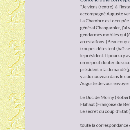
"Je viens (rentre), à l'ins
accompagné Auguste vers le
La Chambre est occupée e
général Changarnier, j'ai v
gendarmes mobiles qui (éta
arrestations. (Beaucoup d'
troupes détestent (haïsse
le président. Il pourra y 
on ne peut douter du succè
président m'a demandé (pr
y a du nouveau dans le cour
Auguste de vous envoyer 
Le Duc de Morny (Robert 
Flahaut (Françoise de Ber
Le secret du coup d'Etat
toute la correspondance 