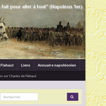
 Flahaut
Liens
Annuaire napoléonien
s sur Charles de Flahaut
Search for: