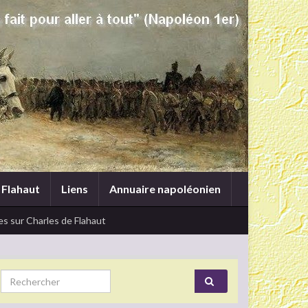
 Flahaut
Liens
Annuaire napoléonien
s sur Charles de Flahaut
Search for: