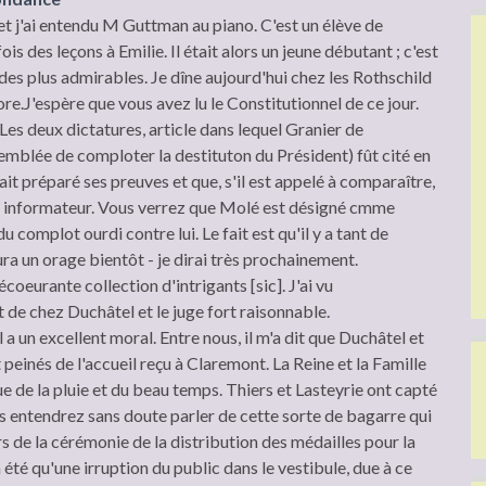
y et j'ai entendu M Guttman au piano. C'est un élève de
is des leçons à Emilie. Il était alors un jeune débutant ; c'est
es plus admirables. Je dîne aujourd'hui chez les Rothschild
re.J'espère que vous avez lu le Constitutionnel de ce jour.
(Les deux dictatures, article dans lequel Granier de
mblée de comploter la destituton du Président) fût cité en
vait préparé ses preuves et que, s'il est appelé à comparaître,
 informateur. Vous verrez que Molé est désigné cmme
u complot ourdi contre lui. Le fait est qu'il y a tant de
aura un orage bientôt - je dirai très prochainement.
coeurante collection d'intrigants [sic]. J'ai vu
 de chez Duchâtel et le juge fort raisonnable.
 a un excellent moral. Entre nous, il m'a dit que Duchâtel et
peinés de l'accueil reçu à Claremont. La Reine et la Famille
ue de la pluie et du beau temps. Thiers et Lasteyrie ont capté
us entendrez sans doute parler de cette sorte de bagarre qui
ors de la cérémonie de la distribution des médailles pour la
été qu'une irruption du public dans le vestibule, due à ce