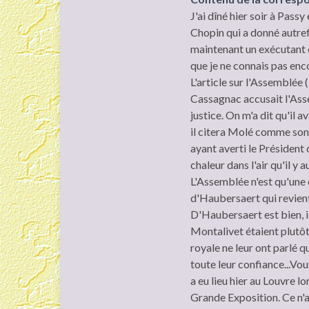
J'ai dîné hier soir à Pass
Chopin qui a donné autrefo
maintenant un exécutant d
que je ne connais pas enco
L'article sur l'Assemblée 
Cassagnac accusait l'Asse
justice. On m'a dit qu'il a
il citera Molé comme son
ayant averti le Président d
chaleur dans l'air qu'il y 
L'Assemblée n'est qu'une é
d'Haubersaert qui revient
D'Haubersaert est bien, il
Montalivet étaient plutôt 
royale ne leur ont parlé q
toute leur confiance...Vo
a eu lieu hier au Louvre l
Grande Exposition. Ce n'a 