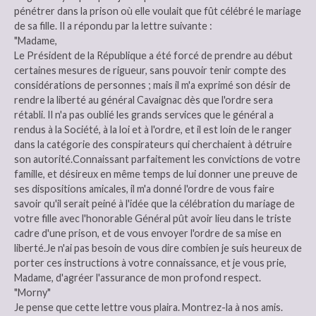
pénétrer dans la prison où elle voulait que fût célébré le mariage
de sa fille. Il a répondu par la lettre suivante :
"Madame,
Le Président de la République a été forcé de prendre au début
certaines mesures de rigueur, sans pouvoir tenir compte des
considérations de personnes ; mais il m'a exprimé son désir de
rendre la liberté au général Cavaignac dès que l'ordre sera
rétabli. Il n'a pas oublié les grands services que le général a
rendus à la Société, à la loi et à l'ordre, et il est loin de le ranger
dans la catégorie des conspirateurs qui cherchaient à détruire
son autorité.Connaissant parfaitement les convictions de votre
famille, et désireux en même temps de lui donner une preuve de
ses dispositions amicales, il m'a donné l'ordre de vous faire
savoir qu'il serait peiné à l'idée que la célébration du mariage de
votre fille avec l'honorable Général pût avoir lieu dans le triste
cadre d'une prison, et de vous envoyer l'ordre de sa mise en
liberté.Je n'ai pas besoin de vous dire combien je suis heureux de
porter ces instructions à votre connaissance, et je vous prie,
Madame, d'agréer l'assurance de mon profond respect.
"Morny"
Je pense que cette lettre vous plaira. Montrez-la à nos amis.