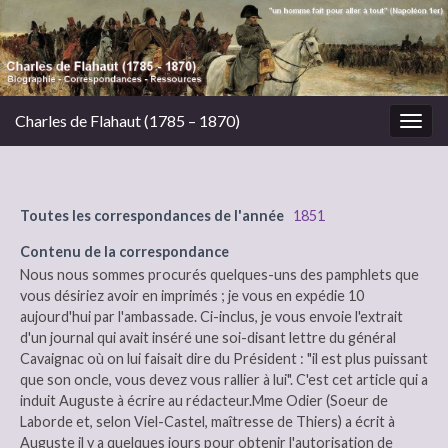
Charles de Flahaut (1785 – 1870)
Togg
navig
Toutes les correspondances de l'année
1851
Contenu de la correspondance
Nous nous sommes procurés quelques-uns des pamphlets que
vous désiriez avoir en imprimés ; je vous en expédie 10
aujourd'hui par l'ambassade. Ci-inclus, je vous envoie l'extrait
d'un journal qui avait inséré une soi-disant lettre du général
Cavaignac où on lui faisait dire du Président : "il est plus puissant
que son oncle, vous devez vous rallier à lui". C'est cet article qui a
induit Auguste à écrire au rédacteur.Mme Odier (Soeur de
Laborde et, selon Viel-Castel, maîtresse de Thiers) a écrit à
Auguste il y a quelques jours pour obtenir l'autorisation de