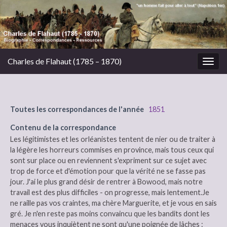
Charles de Flahaut (1785 – 1870)
Togg
navig
Toutes les correspondances de l'année
1851
Contenu de la correspondance
Les légitimistes et les orléanistes tentent de nier ou de traiter à
la légère les horreurs commises en province, mais tous ceux qui
sont sur place ou en reviennent s'expriment sur ce sujet avec
trop de force et d'émotion pour que la vérité ne se fasse pas
jour. J'ai le plus grand désir de rentrer à Bowood, mais notre
travail est des plus difficiles - on progresse, mais lentement.Je
ne raille pas vos craintes, ma chère Marguerite, et je vous en sais
gré. Je n'en reste pas moins convaincu que les bandits dont les
menaces vous inquiètent ne sont qu'une poignée de lâches :