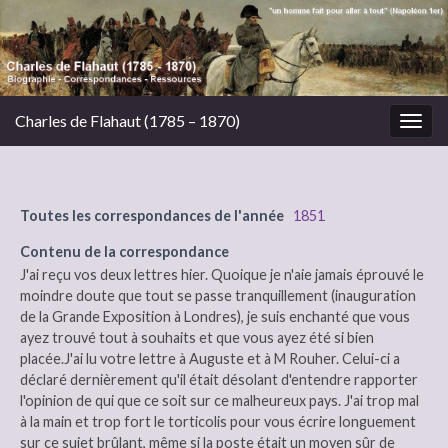
Charles de Flahaut (1785 – 1870)
Togg
navig
Toutes les correspondances de l'année
1851
Contenu de la correspondance
J'ai reçu vos deux lettres hier. Quoique je n'aie jamais éprouvé le
moindre doute que tout se passe tranquillement (inauguration
de la Grande Exposition à Londres), je suis enchanté que vous
ayez trouvé tout à souhaits et que vous ayez été si bien
placée.J'ai lu votre lettre à Auguste et à M Rouher. Celui-ci a
déclaré dernièrement qu'il était désolant d'entendre rapporter
l'opinion de qui que ce soit sur ce malheureux pays. J'ai trop mal
à la main et trop fort le torticolis pour vous écrire longuement
sur ce sujet brûlant, même si la poste était un moyen sûr de