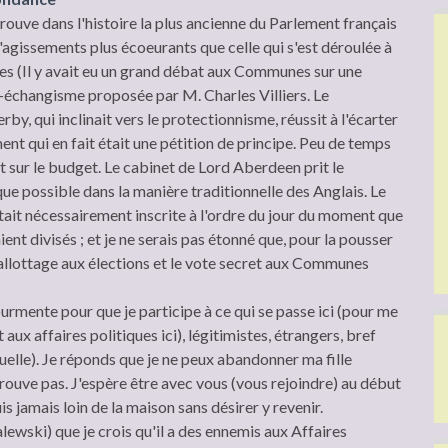
 trouve dans l'histoire la plus ancienne du Parlement français
d'agissements plus écoeurants que celle qui s'est déroulée à
 (Il y avait eu un grand débat aux Communes sur une
-échangisme proposée par M. Charles Villiers. Le
y, qui inclinait vers le protectionnisme, réussit à l'écarter
t qui en fait était une pétition de principe. Peu de temps
ait sur le budget. Le cabinet de Lord Aberdeen prit le
que possible dans la manière traditionnelle des Anglais. Le
était nécessairement inscrite à l'ordre du jour du moment que
ient divisés ; et je ne serais pas étonné que, pour la pousser
 ballottage aux élections et le vote secret aux Communes
rmente pour que je participe à ce qui se passe ici (pour me
aux affaires politiques ici), légitimistes, étrangers, bref
quelle). Je réponds que je ne peux abandonner ma fille
ouve pas. J'espère être avec vous (vous rejoindre) au début
is jamais loin de la maison sans désirer y revenir.
alewski) que je crois qu'il a des ennemis aux Affaires