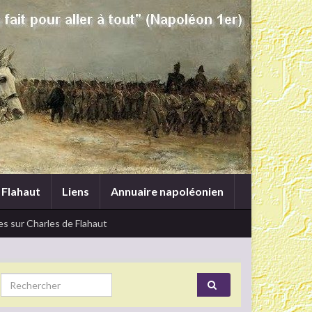
 Flahaut
Liens
Annuaire napoléonien
s sur Charles de Flahaut
Search for: