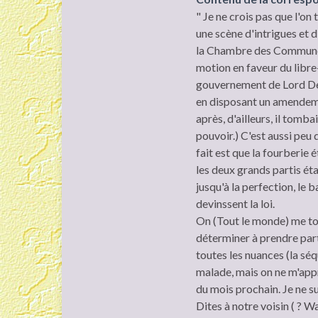
" Je ne crois pas que l'on
une scène d'intrigues et 
la Chambre des Communes
motion en faveur du libre
gouvernement de Lord Derb
en disposant un amendemen
après, d'ailleurs, il tomb
pouvoir.) C'est aussi peu 
fait est que la fourberie 
les deux grands partis éta
jusqu'à la perfection, le
devinssent la loi.
On (Tout le monde) me tou
déterminer à prendre part 
toutes les nuances (la sé
malade, mais on ne m'appr
du mois prochain. Je ne su
Dites à notre voisin ( ? W