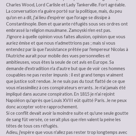
Charles Wood, Lord Carlisle et Lady Tankerville. Fort agréable.
La conversation n'a guère porté sur la politique, mais, du peu
qu'on en a dit, j'ai lieu d'espérer que l'orage se dissipe à
Constantinople. Bem et quarante réfugiés sous ses ordres ont
embrassé la religion musulmane. Zamoyski n'en est pas.
J'ignore à quelle opinion vous faites allusion, opinion que vous
auriez émise et que nous n'admettrions pas ; mais si vous
entendez par là que l'assistance prêtée par l'empereur Nicolas à
l'Autriche aurait pour mobile des vues personnelles et
ambitieuses, vous êtes la seule de cet avis en Europe. Sa
demande d'extradition n'a d'autre but que de voir ces hommes
coupables ne pas rester impunis : il est grand temps vraiment
que justice soit rendue. Je ne suis pas du tout flatté de ce que
vous m'assimiliez à ces conspirateurs errants. Je n'ai jamais été
impliqué dans aucune conspiration. En 1815 je n'ai rejoint
Napoléon qu'après que Louis XVIII eût quitté Paris. Je ne peux
donc accepter votre rapprochement.
Si ce conflit devait avoir la moindre suite et qu'une seule goutte
de sang fût versée, ce serait plus que n'en valent la peine les
têtes de tous ces réfugiés.
Adieu, j'espère que vous n'allez pas rester trop longtemps avec