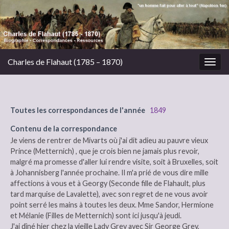
Charles de Flahaut (1785 – 1870)
Togg
navig
Toutes les correspondances de l'année
1849
Contenu de la correspondance
Je viens de rentrer de Mivarts où j'ai dit adieu au pauvre vieux
Prince (Metternich) , que je crois bien ne jamais plus revoir,
malgré ma promesse d'aller lui rendre visite, soit à Bruxelles, soit
à Johannisberg l'année prochaine. Il m'a prié de vous dire mille
affections à vous et à Georgy (Seconde fille de Flahault, plus
tard marquise de Lavalette), avec son regret de ne vous avoir
point serré les mains à toutes les deux. Mme Sandor, Hermione
et Mélanie (Filles de Metternich) sont ici jusqu'à jeudi.
J'ai dîné hier chez la vieille Lady Grey avec Sir George Grey,