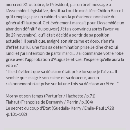
mercredi 31 octobre, le Président, par un bref message à
l'Assemblée Législative, destitua tout le ministère Odilon Barrot
qu'il remplaça par un cabinet sous la présidence nominale du
général d'Hautpoul. Cet événement marqait pour l'Assemblée un
abandon définitif du pouvoir) J'étais convaincu après l'avoir vu
(le 29 novembre), qu'il était décidé à sortir de sa position
actuelle ! Il paraît que, malgré son air calme et doux, rien n'a
d'effet sur lui, une fois sa détermination prise.Je dîne chez lui
lundi et j'ai l'intention de partir mardi... J'ai commandé votre robe
grise avec l'approbation d'Auguste et Cie. J'espère qu'elle aura la
vôtre."
" Il est évident que sa décision était prise lorsque je l'ai vu… Il
semble que, malgré son calme et sa douceur, aucun
raisonnement n'ait prise sur lui une fois sa décision arrêtée…"
Morny et son temps (Parturier / Hachette / p.71)
Flahaut (Françoise de Bernardy / Perrin / p.304)
Le secret du coup d'Etat (Guedalla-Kerry / Emile-Paul 1928
/p.101-102)