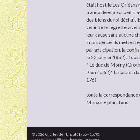
était hostile.Les Orléans
tranquille et à accueillir
des biens du roi déchu), i
venir. Je le regrette vivem
leur cause sans aucune ch
imprudence, ils mettent e
par anticipation, la conf
le 22 janvier 1852)...Tous
* Le duc de Morny (Groth
Plon / p.62)* Le secret d
176)
toute la correspondance 
Mercer Elphinstone
© 2026 Charles de Flahaut (1785 - 1870).
Construit avec
par
Thèmes Graphene
.