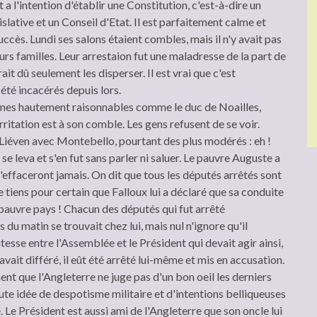
 a l'intention d'établir une Constitution, c'est-à-dire un
lative et un Conseil d'Etat. Il est parfaitement calme et
ccès. Lundi ses salons étaient combles, mais il n'y avait pas
urs familles. Leur arrestaion fut une maladresse de la part de
aurait dû seulement les disperser. Il est vrai que c'est
été incacérés depuis lors.
mes hautement raisonnables comme le duc de Noailles,
rritation est à son comble. Les gens refusent de se voir.
Liéven avec Montebello, pourtant des plus modérés : eh !
 se leva et s'en fut sans parler ni saluer. Le pauvre Auguste a
s'effaceront jamais. On dit que tous les députés arrêtés sont
e tiens pour certain que Falloux lui a déclaré que sa conduite
 pauvre pays ! Chacun des députés qui fut arrêté
du matin se trouvait chez lui, mais nul n'ignore qu'il
itesse entre l'Assemblée et le Président qui devait agir ainsi,
 avait différé, il eût été arrêté lui-même et mis en accusation.
nt que l'Angleterre ne juge pas d'un bon oeil les derniers
te idée de despotisme militaire et d'intentions belliqueuses
 Le Président est aussi ami de l'Angleterre que son oncle lui