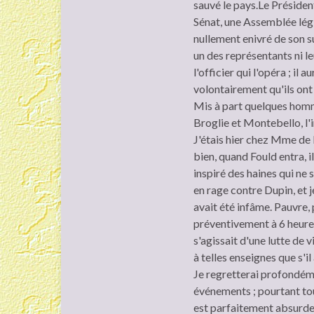
sauvé le pays.Le Président
Sénat, une Assemblée légis
nullement enivré de son su
un des représentants ni le
l'officier qui l'opéra ; il 
volontairement qu'ils ont 
Mis à part quelques hom
Broglie et Montebello, l'i
J'étais hier chez Mme de 
bien, quand Fould entra, il
inspiré des haines qui ne 
en rage contre Dupin, et j
avait été infâme. Pauvre,
préventivement à 6 heures 
s'agissait d'une lutte de v
à telles enseignes que s'il
Je regretterai profondéme
événements ; pourtant tou
est parfaitement absurde.