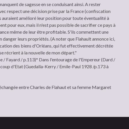
 manquent de sagesse en se conduisant ainsi. A rester
 avec respect une décision prise par la France (confiscation
ls auraient amélioré leur position pour toute éventualité à
ent pour eux, mais il n'est pas possible de sacrifier ce pays à
ance même de leur être profitable. S'ils commettent une
n danger leurs propriétés. (A noter que Flahault annonce ici,
iscation des biens d'Orléans, qui fut effectivement décrétée
 se récrient à la nouvelle de mon départ."
e / Fayard / p.113)* Dans l'entourage de l'Empereur (Dard /
u coup d'Etat (Guedalla-Kerry / Emile-Paul 1928 /p.173 à
échangée entre Charles de Flahaut et sa femme Margaret