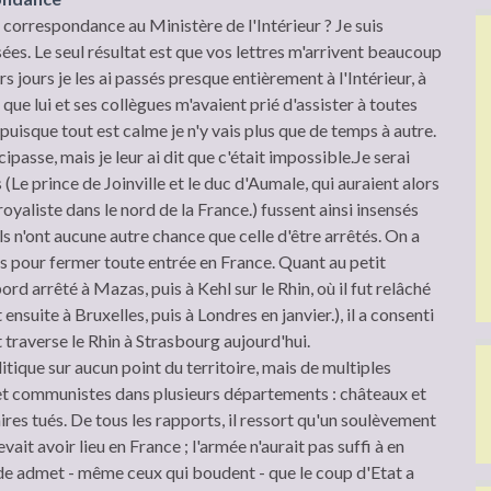
correspondance au Ministère de l'Intérieur ? Je suis
es. Le seul résultat est que vos lettres m'arrivent beaucoup
rs jours je les ai passés presque entièrement à l'Intérieur, à
que lui et ses collègues m'avaient prié d'assister à toutes
 puisque tout est calme je n'y vais plus que de temps à autre.
icipasse, mais je leur ai dit que c'était impossible.Je serai
(Le prince de Joinville et le duc d'Aumale, qui auraient alors
oyaliste dans le nord de la France.) fussent ainsi insensés
ils n'ont aucune autre chance que celle d'être arrêtés. On a
ns pour fermer toute entrée en France. Quant au petit
ord arrêté à Mazas, puis à Kehl sur le Rhin, où il fut relâché
 ensuite à Bruxelles, puis à Londres en janvier.), il a consenti
et traverse le Rhin à Strasbourg aujourd'hui.
olitique sur aucun point du territoire, mais de multiples
t communistes dans plusieurs départements : châteaux et
ires tués. De tous les rapports, il ressort qu'un soulèvement
ait avoir lieu en France ; l'armée n'aurait pas suffi à en
de admet - même ceux qui boudent - que le coup d'Etat a