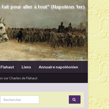
 Flahaut
Liens
Annuaire napoléonien
s sur Charles de Flahaut
Search for: