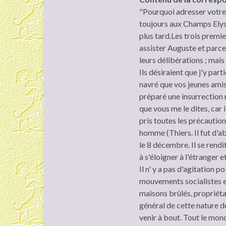
"Pourquoi adresser votre 
toujours aux Champs Elysé
plus tard.Les trois premie
assister Auguste et parce 
leurs délibérations ; mais
Ils désiraient que j'y part
navré que vos jeunes amis 
préparé une insurrection r
que vous me le dites, car 
pris toutes les précautio
homme (Thiers. Il fut d'ab
le 8 décembre. Il se rendit
à s'éloigner à l'étranger 
Il n' y a pas d'agitation p
mouvements socialistes e
maisons brûlés, propriéta
général de cette nature dev
venir à bout. Tout le mon