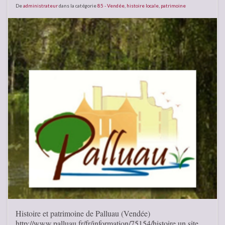
De
administrateur
dans la catégorie
85 - Vendée
,
histoire locale
,
patrimoine
Histoire et patrimoine de Palluau (Vendée)
http://www.palluau.fr/fr/information/75154/histoire un site