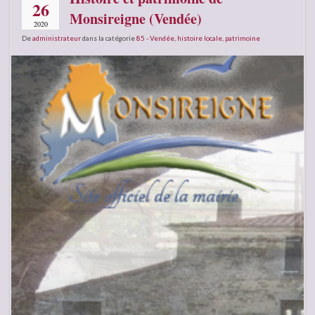
26
Monsireigne (Vendée)
2020
De
administrateur
dans la catégorie
85 - Vendée
,
histoire locale
,
patrimoine