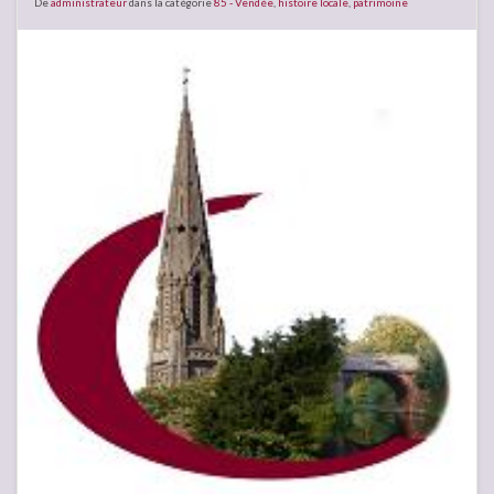
De
administrateur
dans la catégorie
85 - Vendée
,
histoire locale
,
patrimoine