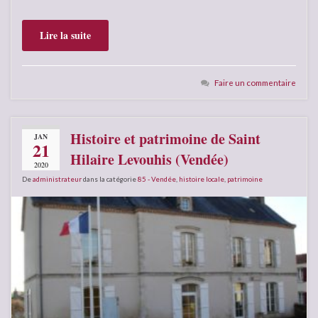
Lire la suite
Faire un commentaire
Histoire et patrimoine de Saint
JAN
21
Hilaire Levouhis (Vendée)
2020
De
administrateur
dans la catégorie
85 - Vendée
,
histoire locale
,
patrimoine