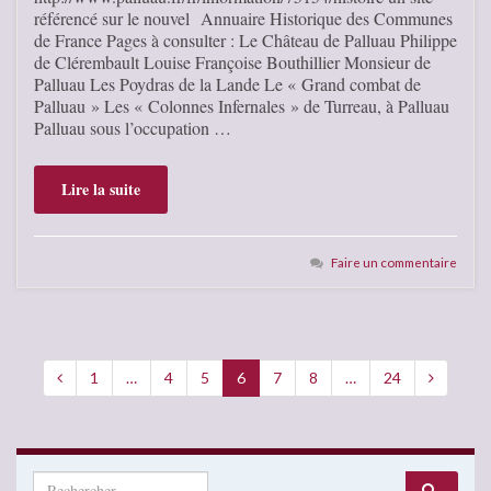
référencé sur le nouvel Annuaire Historique des Communes
de France Pages à consulter : Le Château de Palluau Philippe
de Clérembault Louise Françoise Bouthillier Monsieur de
Palluau Les Poydras de la Lande Le « Grand combat de
Palluau » Les « Colonnes Infernales » de Turreau, à Palluau
Palluau sous l’occupation …
Lire la suite
Faire un commentaire
1
…
4
5
6
7
8
…
24
Search for: