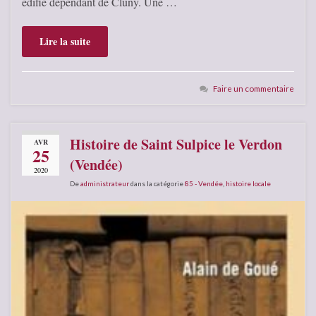
édifié dépendant de Cluny. Une …
Lire la suite
Faire un commentaire
Histoire de Saint Sulpice le Verdon
AVR
25
(Vendée)
2020
De
administrateur
dans la catégorie
85 - Vendée
,
histoire locale