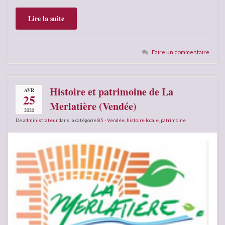
Lire la suite
Faire un commentaire
Histoire et patrimoine de La
AVR
25
Merlatière (Vendée)
2020
De
administrateur
dans la catégorie
85 - Vendée
,
histoire locale
,
patrimoine