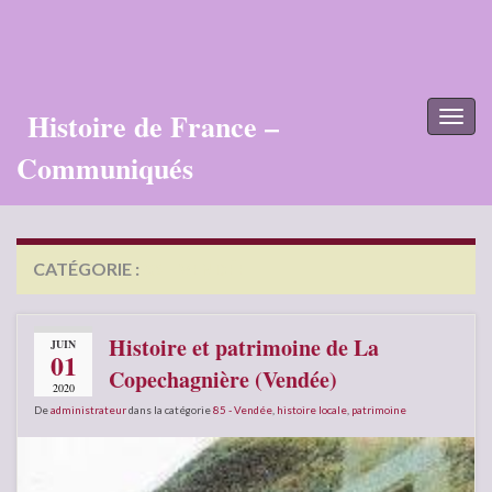
Histoire de France –
Toggl
naviga
Communiqués
CATÉGORIE :
85 – VENDÉE
Histoire et patrimoine de La
JUIN
01
Copechagnière (Vendée)
2020
De
administrateur
dans la catégorie
85 - Vendée
,
histoire locale
,
patrimoine