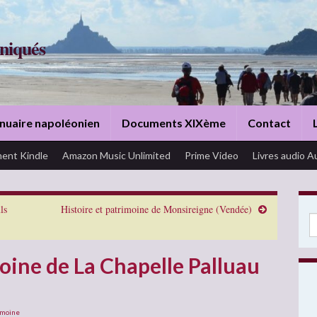
niqués
nuaire napoléonien
Documents XIXème
Contact
ent Kindle
Amazon Music Unlimited
Prime Video
Livres audio A
ls
Histoire et patrimoine de Monsireigne (Vendée)
Se
moine de La Chapelle Palluau
imoine