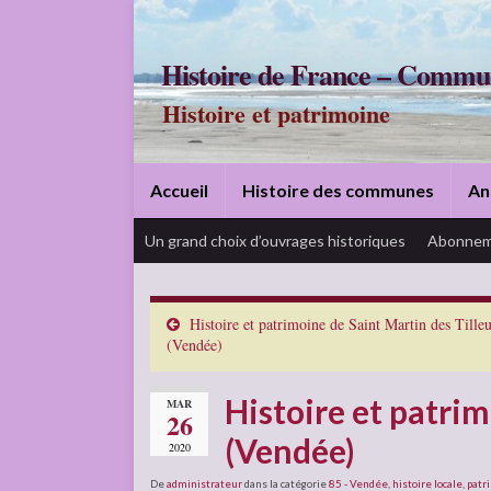
Histoire de France – Commu
Histoire et patrimoine
Accueil
Histoire des communes
An
Un grand choix d’ouvrages historiques
Abonnem
Histoire et patrimoine de Saint Martin des Tilleu
(Vendée)
Histoire et patri
MAR
26
(Vendée)
2020
De
administrateur
dans la catégorie
85 - Vendée
,
histoire locale
,
patr