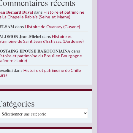
Commentaires récents
ean Bernard Duval
dans
Histoire et patrimoine
e La Chapelle Rablais (Seine-et-Marne)
EI-SAM
dans
Histoire de Ouanary (Guyane)
ALOMON Jean-Michel
dans
Histoire et
atrimoine de Saint Jean d’Estissac (Dordogne)
OSTAING EPOUSE RAKOTONIAINA
dans
istoire et patrimoine du Breuil en Bourgogne
Saône-et-Loire)
ossolini
dans
Histoire et patrimoine de Chille
Jura)
Catégories
atégories