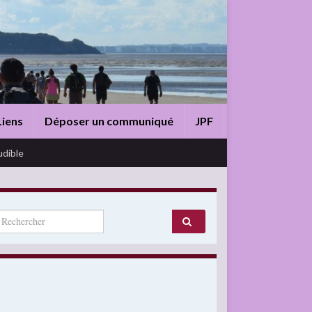
Liens
Déposer un communiqué
JPF
udible
arch for: