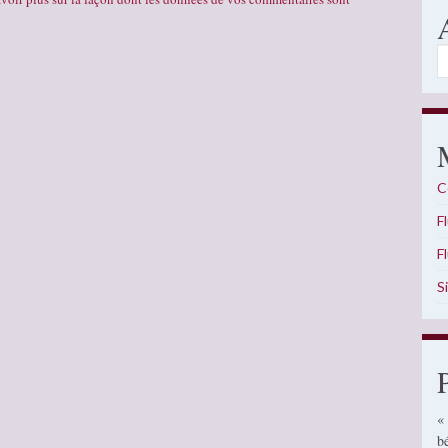
A
C
F
F
S
«
b