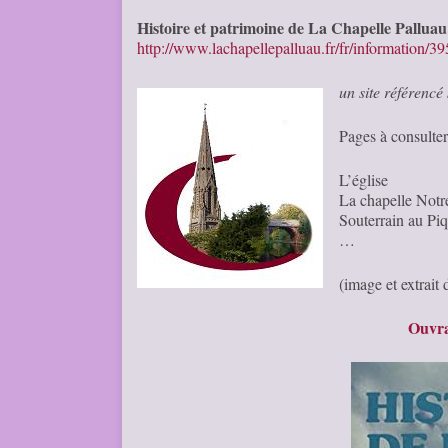
Histoire et patrimoine de La Chapelle Pallua
http://www.lachapellepalluau.fr/fr/information/3
un site référenc
Pages à consulter
L’église
La chapelle Notr
Souterrain au Pi
…
(image et extrait
Ouvra