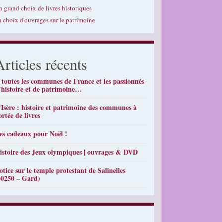
n grand choix de livres historiques
n choix d'ouvrages sur le patrimoine
Articles récents
 toutes les communes de France et les passionnés
’histoire et de patrimoine…
’Isère : histoire et patrimoine des communes à
ortée de livres
es cadeaux pour Noël !
istoire des Jeux olympiques | ouvrages & DVD
otice sur le temple protestant de Salinelles
30250 – Gard)