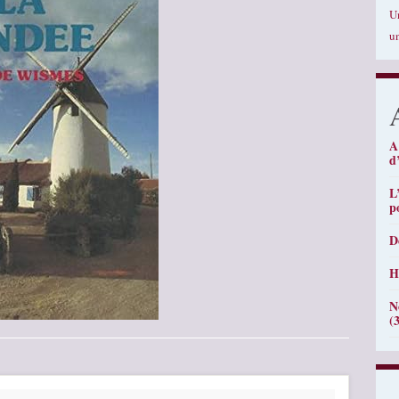
U
u
A
d
L
p
D
H
N
(