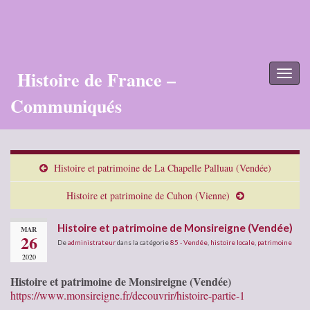
Histoire de France –
Toggl
naviga
Communiqués
Histoire et patrimoine de La Chapelle Palluau (Vendée)
Histoire et patrimoine de Cuhon (Vienne)
Histoire et patrimoine de Monsireigne (Vendée)
MAR
26
De
administrateur
dans la catégorie
85 - Vendée
,
histoire locale
,
patrimoine
2020
Histoire et patrimoine de Monsireigne (Vendée)
https://www.monsireigne.fr/decouvrir/histoire-partie-1