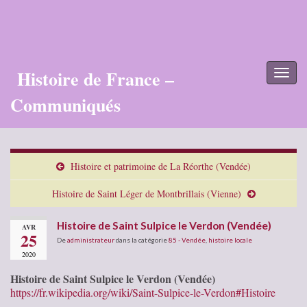
Histoire de France –
Toggl
naviga
Communiqués
Histoire et patrimoine de La Réorthe (Vendée)
Histoire de Saint Léger de Montbrillais (Vienne)
Histoire de Saint Sulpice le Verdon (Vendée)
AVR
25
De
administrateur
dans la catégorie
85 - Vendée
,
histoire locale
2020
Histoire de Saint Sulpice le Verdon (Vendée)
https://fr.wikipedia.org/wiki/Saint-Sulpice-le-Verdon#Histoire