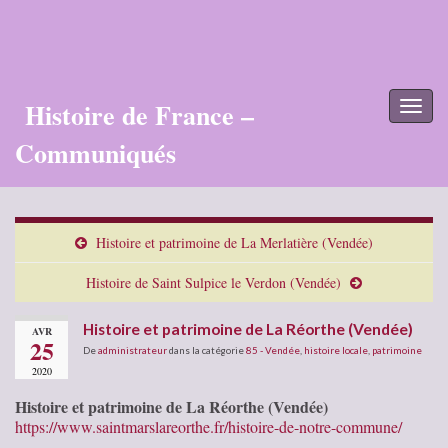
Histoire de France –
Toggl
naviga
Communiqués
Histoire et patrimoine de La Merlatière (Vendée)
Histoire de Saint Sulpice le Verdon (Vendée)
Histoire et patrimoine de La Réorthe (Vendée)
AVR
25
De
administrateur
dans la catégorie
85 - Vendée
,
histoire locale
,
patrimoine
2020
Histoire et patrimoine de La Réorthe (Vendée)
https://www.saintmarslareorthe.fr/histoire-de-notre-commune/