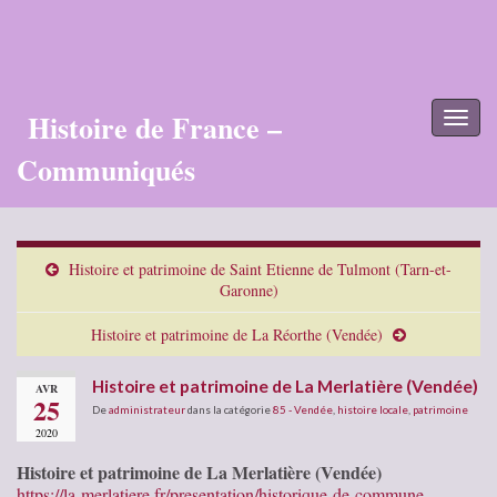
Histoire de France –
Toggl
naviga
Communiqués
Histoire et patrimoine de Saint Etienne de Tulmont (Tarn-et-
Garonne)
Histoire et patrimoine de La Réorthe (Vendée)
Histoire et patrimoine de La Merlatière (Vendée)
AVR
25
De
administrateur
dans la catégorie
85 - Vendée
,
histoire locale
,
patrimoine
2020
Histoire et patrimoine de La Merlatière (Vendée)
https://la-merlatiere.fr/presentation/historique-de-commune