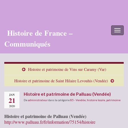
Histoire de France –
Toggl
naviga
Communiqués
Histoire et patrimoine de Vins sur Caramy (Var)
Histoire et patrimoine de Saint Hilaire Levouhis (Vendée)
Histoire et patrimoine de Palluau (Vendée)
JAN
21
De
administrateur
dans la catégorie
85 - Vendée
,
histoire locale
,
patrimoine
2020
Histoire et patrimoine de Palluau (Vendée)
http://www.palluau.fr/fr/information/75154/histoire